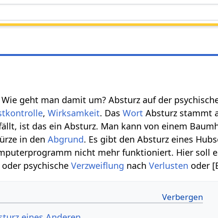
? Wie geht man damit um? Absturz auf der psychisc
stkontrolle
,
Wirksamkeit
. Das
Wort
Absturz stammt 
ällt, ist das ein Absturz. Man kann von einem Baum
türze in den
Abgrund
. Es gibt den Absturz eines Hu
puterprogramm nicht mehr funktioniert. Hier soll e
oder psychische
Verzweiflung
nach
Verlusten
oder [
turz eines Anderen