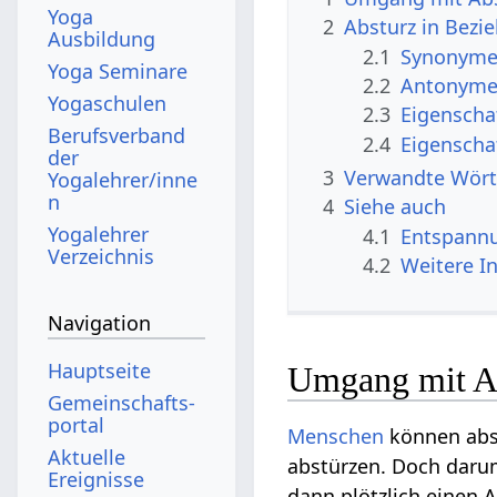
Yoga
2
Absturz in Bezi
Ausbildung
2.1
Synonyme 
Yoga Seminare
2.2
Antonyme 
Yogaschulen
2.3
Eigenscha
Berufsverband
2.4
Eigenscha
der
3
Verwandte Wört
Yogalehrer/inne
n
4
Siehe auch
Yogalehrer
4.1
Entspann
Verzeichnis
4.2
Weitere I
Navigation
Hauptseite
Umgang mit Ab
Gemeinschafts­
portal
Menschen
können abs
Aktuelle
abstürzen. Doch daru
Ereignisse
dann plötzlich einen A