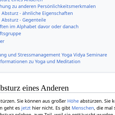
ehung zu anderen Persönlichkeitsmerkmalen
Absturz - ähnliche Eigenschaften
Absturz - Gegenteile
ften im Alphabet davor oder danach
ftsgruppe
er
ung und Stressmanagement Yoga Vidya Seminare
nformationen zu Yoga und Meditation
sturz eines Anderen
türzen. Sie können aus großer
Höhe
abstürzen. Sie k
m geht es
jetzt
hier nicht. Es gibt
Menschen
, die mal
bsturz erleben, zum Teil, weil sie enttäuscht wurden,