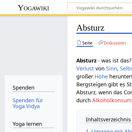
Yogawiki
Absturz
Seite
Diskussion
Absturz
- was ist das
Verlust
von
Sinn
,
Selb
großer
Höhe
herunterf
Bergsteigen gibt es S
Spenden
Absturz, wenn das Com
Spenden für
durch
Alkoholkonsum
Yoga Vidya
Inhaltsverzeichnis
Yoga lernen
1
Umgang mit Abs