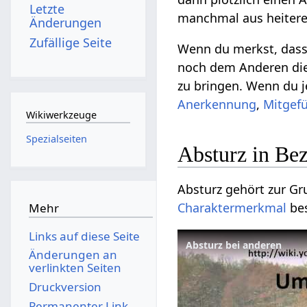
Letzte
manchmal aus heite
Änderungen
Zufällige Seite
Wenn du merkst, dass 
noch dem Anderen di
zu bringen. Wenn du j
Anerkennung
,
Mitgef
Wikiwerkzeuge
Spezialseiten
Absturz in Be
Absturz gehört zur G
Charaktermerkmal
bes
Mehr
Links auf diese Seite
Absturz bei anderen
Änderungen an
verlinkten Seiten
Druckversion
Permanenter Link