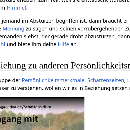
rem
Himmel
.
jemand im Abstürzen begriffen ist, dann braucht er
e
Meinung
zu sagen und seinen vorrübergehenden Z
emanden siehst, der gerade droht abzustürzen, dann h
ühl
und biete ihm deine
Hilfe
an.
ziehung zu anderen Persönlichkeit
ruppe der
Persönlichkeitsmerkmale
,
Schattenseiten
,
L
ser zu verstehen, wollen wir es in Beziehung setzen