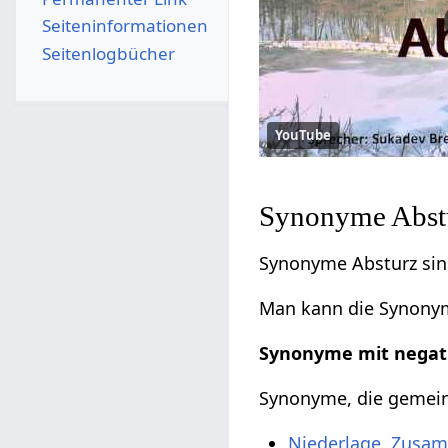
Seiten­­informationen
Seitenlogbücher
YouTube
Synonyme Abstu
Synonyme Absturz sin
Man kann die Synonyme
Synonyme mit negat
Synonyme, die gemeinh
Niederlage
,
Zusam