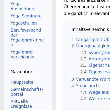
Yoga
Übergenauigkeit ist m
Ausbildung
die gänzlich irrelevan
Yoga Seminare
Yogaschulen
Inhaltsverzeichnis
Berufsverband
der
1
Umgang mit Übe
Yogalehrer/inne
n
2
Übergenauigkei
Yogalehrer
2.1
Synonyme 
Verzeichnis
2.2
Antonyme 
2.3
Eigenscha
Navigation
2.4
Eigenscha
3
Verwandte Wört
Hauptseite
4
Siehe auch
Gemeinschafts­
4.1
Wege aus 
portal
4.2
Weitere I
Aktuelle
Ereignisse