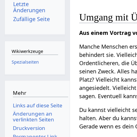
Letzte
Änderungen
Umgang mit Üb
Zufällige Seite
Aus einem Vortrag v
Manche Menschen ersc
Wikiwerkzeuge
behindert sie. Viellei
Spezialseiten
Ordentlicheren, die Ü
seinen Zweck. Alles h
Platz? Vielleicht kann
angesiedelt. Vielleich
Mehr
sagen. Eventuell kann
Links auf diese Seite
Du kannst vielleicht 
Änderungen an
halten. Aber du kannst
verlinkten Seiten
Gerade wenn es dein C
Druckversion
Permanenter Link