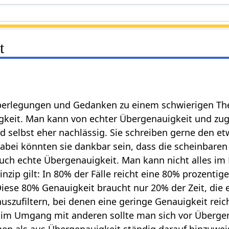
t
berlegungen und Gedanken zu einem schwierigen The
gkeit. Man kann von echter Übergenauigkeit und zug
selbst eher nachlässig. Sie schreiben gerne den et
abei könnten sie dankbar sein, dass die scheinbaren
auch echte Übergenauigkeit. Man kann nicht alles im
zip gilt: In 80% der Fälle reicht eine 80% prozentig
 Diese 80% Genauigkeit braucht nur 20% der Zeit, di
auszufiltern, bei denen eine geringe Genauigkeit reic
h im Umgang mit anderen sollte man sich vor Übergena
nen als aus Übergenauigkeit ständig darauf hinzuweis