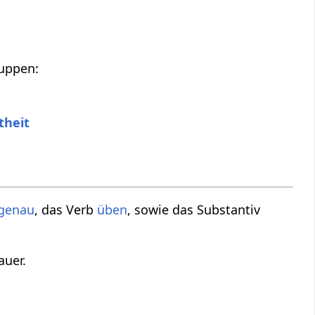
ruppen:
theit
genau
, das Verb
üben
, sowie das Substantiv
auer.