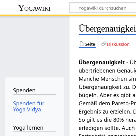
Yogawiki
Übergenauigkei
Seite
Diskussion
Übergenauigkeit
- Ü
übertriebenen Genaui
Manche Menschen sind 
Übergenauigkeit zu. D
Spenden
bügeln. Aber es gibt 
Spenden für
Gemäß dem Pareto-Prin
Yoga Vidya
Ergebnis zu erzielen.
So gilt es die 80% her
Yoga lernen
erledigen sollte. Auc
Fortschritt anzuerken