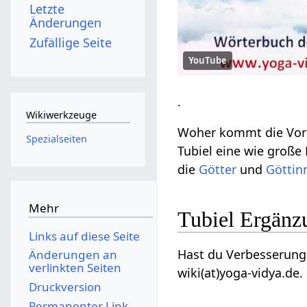
Letzte
Änderungen
Zufällige Seite
YouTube
.
Wikiwerkzeuge
Woher kommt die Vors
Spezialseiten
Tubiel eine wie große
die
Götter
und
Göttin
Mehr
Tubiel Ergänz
Links auf diese Seite
Hast du Verbesserungs
Änderungen an
verlinkten Seiten
wiki(at)yoga-vidya.de.
Druckversion
Permanenter Link