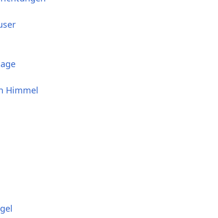
user
tage
en Himmel
gel