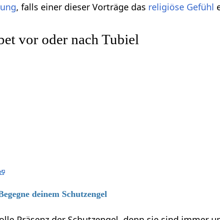
gung
, falls einer dieser Vorträge das
religiöse
Gefühl
e
et vor oder nach Tubiel
 Begegne deinem Schutzengel
volle Präsenz der Schutzengel, denn sie sind immer 