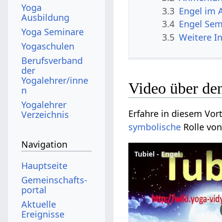
Yoga
3.3
Engel im 
Ausbildung
3.4
Engel Sem
Yoga Seminare
3.5
Weitere I
Yogaschulen
Berufsverband
der
Yogalehrer/inne
Video über de
n
Yogalehrer
Erfahre in diesem Vor
Verzeichnis
symbolische
Rolle von
Navigation
Tubiel - Engel
Hauptseite
Gemeinschafts­
portal
Aktuelle
Ereignisse