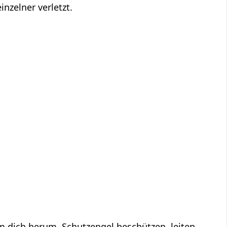
inzelner verletzt.
um dich herum. Schutzengel beschützen, leiten