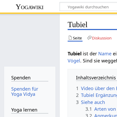
Yogawiki
Tubiel
Seite
Diskussion
Tubiel
ist der
Name
e
Vögel
. Sind sie wegg
Inhaltsverzeichnis
Spenden
1
Video über den 
Spenden für
Yoga Vidya
2
Tubiel Ergänzu
3
Siehe auch
3.1
Arten von
Yoga lernen
3.2
Anmerku