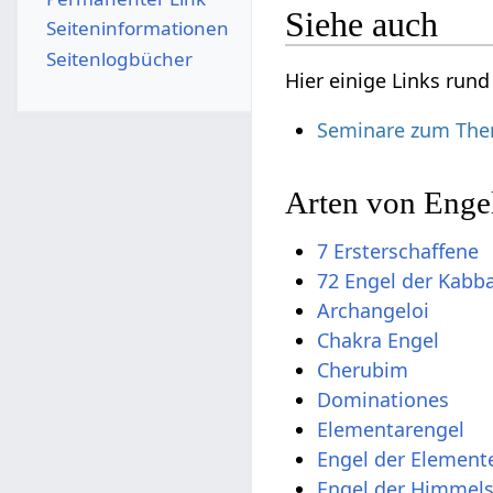
Siehe auch
Seiten­­informationen
Seitenlogbücher
Hier einige Links run
Seminare zum The
Arten von Enge
7 Ersterschaffene
72 Engel der Kabb
Archangeloi
Chakra Engel
Cherubim
Dominationes
Elementarengel
Engel der Element
Engel der Himmel