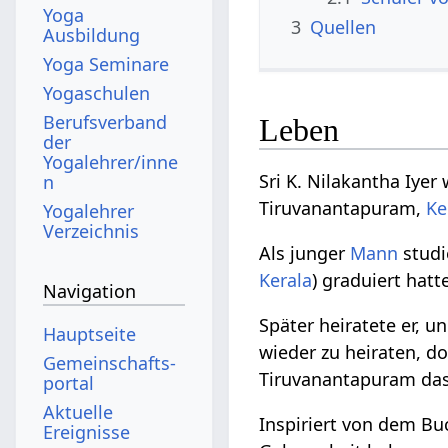
Yoga
3
Quellen
Ausbildung
Yoga Seminare
Yogaschulen
Berufsverband
Leben
der
Yogalehrer/inne
Sri K. Nilakantha Iyer
n
Tiruvanantapuram,
Ke
Yogalehrer
Verzeichnis
Als junger
Mann
studi
Kerala
) graduiert hatt
Navigation
Später heiratete er, u
Hauptseite
wieder zu heiraten, d
Gemeinschafts­
Tiruvanantapuram da
portal
Aktuelle
Inspiriert von dem Bu
Ereignisse