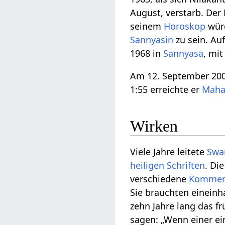
August, verstarb. Der
seinem
Horoskop
würd
Sannyasin
zu sein. Auf
1968 in
Sannyasa
, mi
Am 12. September 2002
1:55 erreichte er
Maha
Wirken
Viele Jahre leitete
Swa
heiligen Schriften
. Di
verschiedene
Kommen
Sie brauchten eineinh
zehn Jahre lang das 
sagen: „Wenn einer ei