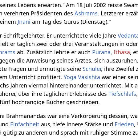
eines Lebens erwarten.“ Am 18 Juli 2002 reiste Swa
m verehrten Präsidenten des
Ashrams
. Letzterer erz
 einem
Jnani
am Tag des Gurus (Dienstag).“
 Schriftgelehrter. Er unterrichtete viele Jahre
Vedant
elt er täglich zwei oder drei Veranstaltungen in ode
hrams
ab. Zusätzlich lehrte er auch
Purana
,
Ithasa
, e
 gegen die Anweisung seines Arztes, sich auszuruhen.
bte Fragen und ermutigte seine
Schüler
, ihre Zweifel
m Unterricht profitiert.
Yoga Vasishta
war einer sein
chs Jahren viermal hintereinander unterrichtet. Mi
uhörer, über ihre täglichen Erlebnisse des
Tiefschlafs
 fünf hochrangige Bücher geschrieben.
 Brahmanandas war eine Verkörperung dessen, was e
und
Einfachheit
aus, tiefe innere Stärke und
Frieden
,
 gütig zu anderen und sprach mit ruhiger Stimme zu