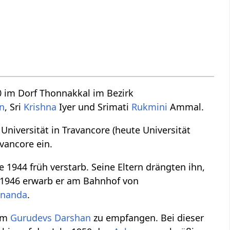
0 im Dorf Thonnakkal im Bezirk
n
, Sri
Krishna
Iyer und Srimati
Rukmini
Ammal.
niversität in Travancore (heute Universität
avancore ein.
re 1944 früh verstarb. Seine Eltern drängten ihn,
s 1946 erwarb er am Bahnhof von
ananda
.
um
Gurudevs
Darshan
zu empfangen. Bei dieser