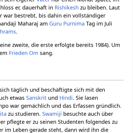
loss er, dauerhaft in
Rishikesh
zu bleiben. Laut
r war bestrebt, bis dahin ein vollständiger
nanandaji Maharaj am
Guru Purnima
Tag im Juli
shrams
.
seine zweite, die erste erfolgte bereits 1984). Um
utem
Frieden
Om
sang.
 sich täglich und beschäftigte sich mit den
auch etwas
Sanskrit
und
Hindi
. Sie lasen
empo war gemächlich und das Erfassen gründlich.
ita
zu studieren.
Swamiji
besuchte auch über
ter pflegte er zu seinen Studenten folgendes zu
r im Leben gerade steht, dann wird ihn die