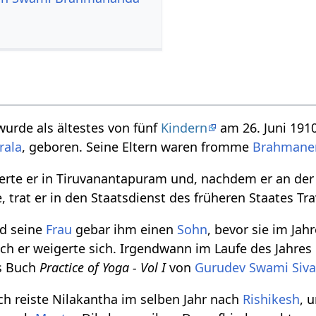
 wurde als ältestes von fünf
Kindern
am 26. Juni 191
rala
, geboren. Seine Eltern waren fromme
Brahmane
erte er in Tiruvanantapuram und, nachdem er an der U
e, trat er in den Staatsdienst des früheren Staates Tr
nd seine
Frau
gebar ihm einen
Sohn
, bevor sie im Jah
och er weigerte sich. Irgendwann im Laufe des Jahre
s Buch
Practice of Yoga - Vol I
von
Gurudev
Swami Siv
ch reiste Nilakantha im selben Jahr nach
Rishikesh
, 