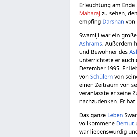
Erleuchtung am Ende s
Maharaj
zu sehen, de
empfing
Darshan
von
Swamiji war ein großer
Ashrams
. Außerdem hi
und Bewohner des
As
unterrichtete er auch
Dezember 1995. Er lie
von
Schülern
von seine
einen Zeitraum von se
veranlasste er seine Z
nachzudenken. Er hat
Das ganze
Leben
Swami
vollkommene
Demut
war liebenswürdig und