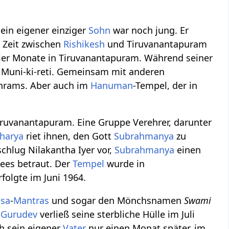
ein eigener einziger
Sohn
war noch jung. Er
e Zeit zwischen
Rishikesh
und Tiruvanantapuram
vier Monate in Tiruvanantapuram. Während seiner
 Muni-ki-reti. Gemeinsam mit anderen
hrams. Aber auch im
Hanuman
-Tempel, der in
iruvanantapuram. Eine Gruppe Verehrer, darunter
harya
riet ihnen, den Gott
Subrahmanya
zu
chlug Nilakantha Iyer vor,
Subrahmanya
einen
ees betraut. Der
Tempel
wurde in
folgte im Juni 1964.
asa
-
Mantras
und sogar den Mönchsnamen
Swami
.
Gurudev
verließ seine sterbliche Hülle im Juli
ch sein eigener
Vater
nur einen Monat später, im