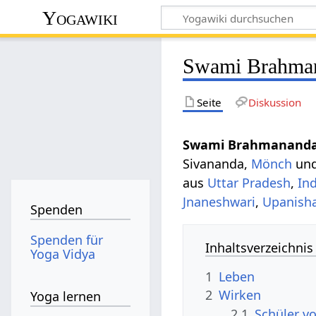
Yogawiki
Swami Brahma
Seite
Diskussion
Swami Brahmanand
Sivananda,
Mönch
un
aus
Uttar Pradesh
,
In
Jnaneshwari
,
Upanish
Spenden
Spenden für
Inhaltsverzeichnis
Yoga Vidya
1
Leben
2
Wirken
Yoga lernen
2.1
Schüler 