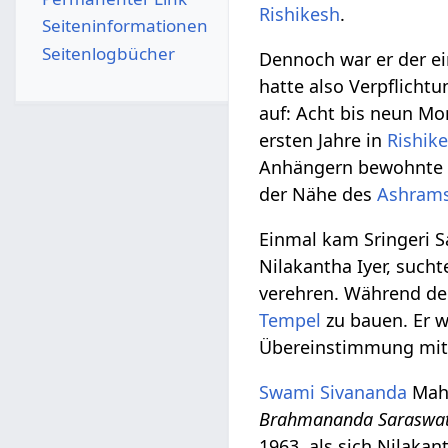
Rishikesh
.
Seiten­­informationen
Seitenlogbücher
Dennoch war er der e
hatte also Verpflicht
auf: Acht bis neun Mo
ersten Jahre in
Rishik
Anhängern bewohnte 
der Nähe des
Ashram
Einmal kam Sringeri S
Nilakantha Iyer, such
verehren. Während der
Tempel
zu bauen. Er 
Übereinstimmung mi
Swami Sivananda
Maha
Brahmananda Saraswat
1963, als sich Nilaka