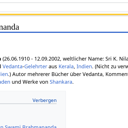
nanda
a
(26.06.1910 - 12.09.2002, weltlicher Name: Sri K. Ni
d
Vedanta
-
Gelehrter
aus
Kerala
,
Indien
. (Nicht zu ve
dien
.) Autor mehrerer Bücher über Vedanta, Kommen
aden
und Werke von
Shankara
.
von Swami Brahmananda