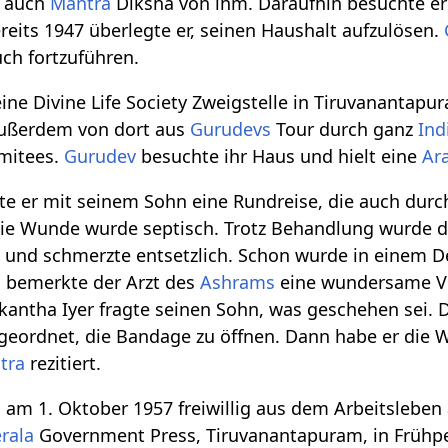
r auch
Mantra
Diksha von ihm. Daraufhin besuchte er 
reits 1947 überlegte er, seinen Haushalt aufzulösen.
ch fortzuführen.
ine Divine Life Society Zweigstelle in Tiruvanantapu
 außerdem von dort aus
Gurudevs
Tour durch ganz
Ind
mitees.
Gurudev
besuchte ihr Haus und hielt eine
Ara
er mit seinem Sohn eine Rundreise, die auch durch K
die Wunde wurde septisch. Trotz Behandlung wurde d
rz und schmerzte entsetzlich. Schon wurde in einem
 bemerkte der Arzt des
Ashrams
eine wundersame Ve
akantha Iyer fragte seinen Sohn, was geschehen sei. 
eordnet, die Bandage zu öffnen. Dann habe er die 
tra
rezitiert.
d am 1. Oktober 1957 freiwillig aus dem Arbeitsleben
rala
Government Press, Tiruvanantapuram, in Frühpen