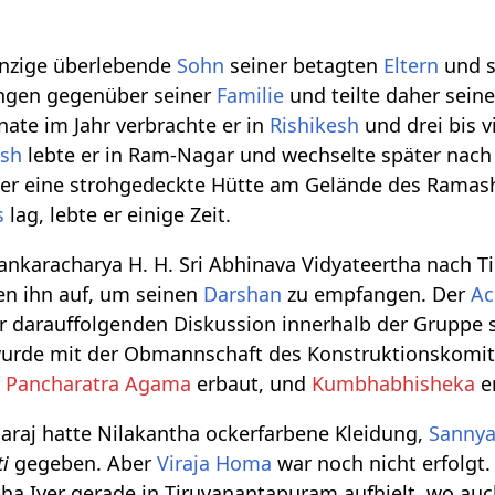
inzige überlebende
Sohn
seiner betagten
Eltern
und s
ungen gegenüber seiner
Familie
und teilte daher sein
nate im Jahr verbrachte er in
Rishikesh
und drei bis 
esh
lebte er in Ram-Nagar und wechselte später nach
er eine strohgedeckte Hütte am Gelände des Ramas
s
lag, lebte er einige Zeit.
ankaracharya H. H. Sri Abhinava Vidyateertha nach T
ten ihn auf, um seinen
Darshan
zu empfangen. Der
Ac
 darauffolgenden Diskussion innerhalb der Gruppe s
wurde mit der Obmannschaft des Konstruktionskomit
t
Pancharatra Agama
erbaut, und
Kumbhabhisheka
er
raj hatte Nilakantha ockerfarbene Kleidung,
Sanny
i
gegeben. Aber
Viraja Homa
war noch nicht erfolgt
ntha Iyer gerade in Tiruvanantapuram aufhielt, wo au