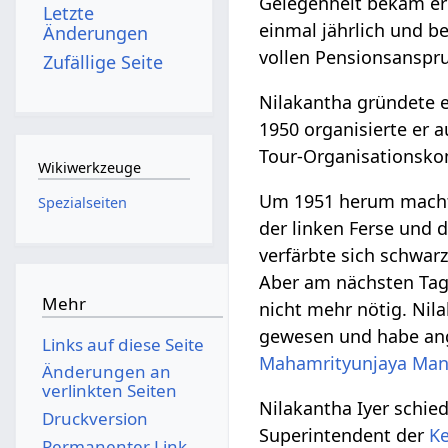
Gelegenheit bekam e
Letzte
einmal jährlich und be
Änderungen
vollen Pensionsanspru
Zufällige Seite
Nilakantha gründete e
1950 organisierte er
Tour-Organisationsko
Wikiwerkzeuge
Um 1951 herum machte 
Spezialseiten
der linken Ferse und 
verfärbte sich schwa
Aber am nächsten Tag
Mehr
nicht mehr nötig. Nil
gewesen und habe ang
Links auf diese Seite
Mahamrityunjaya Man
Änderungen an
verlinkten Seiten
Nilakantha Iyer schie
Druckversion
Superintendent der
Ke
Permanenter Link