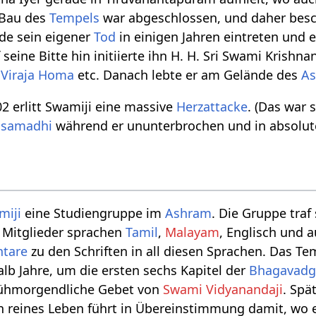
 Bau des
Tempels
war abgeschlossen, und daher besch
e sein eigener
Tod
in einigen Jahren eintreten und e
 seine Bitte hin initiierte ihn H. H. Sri Swami Krish
t
Viraja Homa
etc. Danach lebte er am Gelände des
A
 erlitt Swamiji eine massive
Herzattacke
. (Das war 
samadhi
während er ununterbrochen und in absol
miji
eine Studiengruppe im
Ashram
. Die Gruppe traf
e Mitglieder sprachen
Tamil
,
Malayam
, Englisch und 
tare
zu den Schriften in all diesen Sprachen. Das T
alb Jahre, um die ersten sechs Kapitel der
Bhagavadg
frühmorgendliche Gebet von
Swami Vidyanandaji
. Spä
n reines Leben führt in Übereinstimmung damit, wo e