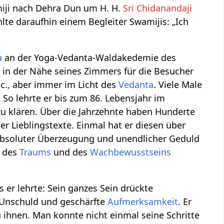
miji nach Dehra Dun um H. H.
Sri Chidanandaji
ählte daraufhin einem Begleiter Swamijis: „Ich
a
an der Yoga-Vedanta-Waldakedemie des
r in der Nähe seines Zimmers für die Besucher
tc., aber immer im Licht des
Vedanta
. Viele Male
 So lehrte er bis zum 86. Lebensjahr im
 zu klären. Über die Jahrzehnte haben Hunderte
er Lieblingstexte. Einmal hat er diesen über
t absoluter Überzeugung und unendlicher Geduld
, des
Traums
und des
Wachbewusstseins
r lehrte: Sein ganzes Sein drückte
 Unschuld und geschärfte
Aufmerksamkeit
. Er
 ihnen. Man konnte nicht einmal seine Schritte