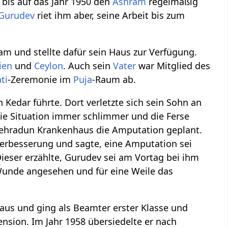
bis auf das Jahr 1950 den
Ashram
regelmäßig
Gurudev
riet ihm aber, seine Arbeit bis zum
ram und stellte dafür sein Haus zur Verfügung.
ien
und
Ceylon
. Auch sein
Vater
war Mitglied des
ti
-Zeremonie im
Puja
-Raum ab.
edar führte. Dort verletzte sich sein Sohn an
ie Situation immer schlimmer und die Ferse
 Dehradun Krankenhaus die Amputation geplant.
rbesserung und sagte, eine Amputation sei
Dieser erzählte, Gurudev sei am Vortag bei ihm
Wunde angesehen und für eine Weile das
 aus und ging als Beamter erster Klasse und
sion. Im Jahr 1958 übersiedelte er nach