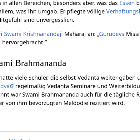
h in allen Bereichen, besonders aber, was das
Essen
b
allem, was ihn umgab. Er pflegte völlige
Verhaftungsl
tgefühl sind unvergesslich.
ri
Swami Krishnanandaji
Maharaj an: „
Gurudevs
Missio
hervorgebracht.“
wami Brahmananda
te viele Schüler, die selbst Vedanta weiter gaben u
idya
regelmäßig Vedanta Seminare und Weiterbildu
nnt war Swami Brahmananda auch für die tägliche R
er von ihm bevorzugten Meldodie rezitiert wird.