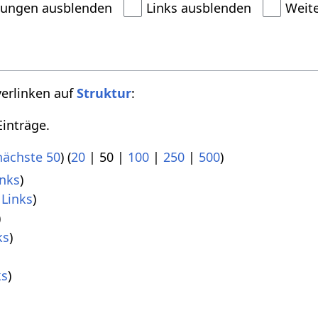
dungen ausblenden
Links ausblenden
Weit
verlinken auf
Struktur
:
inträge.
nächste 50
) (
20
|
50
|
100
|
250
|
500
)
nks
)
Links
)
)
ks
)
ks
)