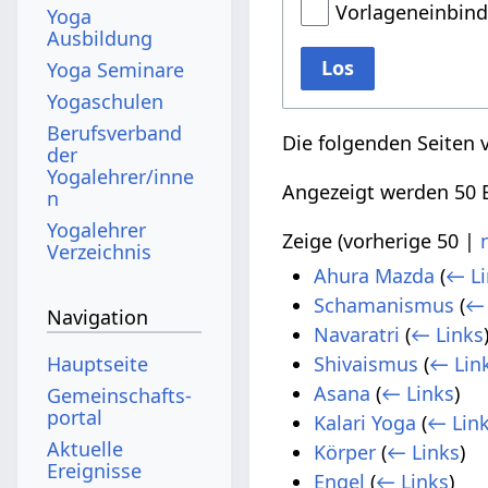
Vorlageneinbin
Yoga
Ausbildung
Los
Yoga Seminare
Yogaschulen
Berufsverband
Die folgenden Seiten 
der
Yogalehrer/inne
Angezeigt werden 50 E
n
Yogalehrer
Zeige (
vorherige 50
|
Verzeichnis
Ahura Mazda
(
← Li
Schamanismus
(
← 
Navigation
Navaratri
(
← Links
Hauptseite
Shivaismus
(
← Lin
Asana
(
← Links
)
Gemeinschafts­
portal
Kalari Yoga
(
← Lin
Aktuelle
Körper
(
← Links
)
Ereignisse
Engel
(
← Links
)