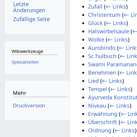
Letzte
Zufall
(
← Links
)
Änderungen
Christentum
(
← Li
Zufällige Seite
Glück
(
← Links
)
Halswirbelsäule
(
←
Wolke
(
← Links
)
Aurobindo
(
← Link
Wikiwerkzeuge
Sc hulbuch
(
← Lin
Spezialseiten
Swami Paramanan
Benehmen
(
← Link
Lied
(
← Links
)
Tempel
(
← Links
)
Mehr
Ayurveda Konstitu
Druckversion
Niveau
(
← Links
)
Erwähnung
(
← Lin
Überschrift
(
← Lin
Ordnung
(
← Links
)