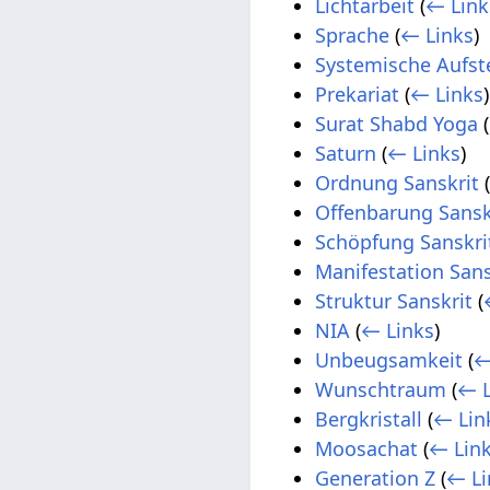
Lichtarbeit
(
← Link
Sprache
(
← Links
)
Systemische Aufst
Prekariat
(
← Links
)
Surat Shabd Yoga
(
Saturn
(
← Links
)
Ordnung Sanskrit
Offenbarung Sansk
Schöpfung Sanskri
Manifestation Sans
Struktur Sanskrit
(
NIA
(
← Links
)
Unbeugsamkeit
(
←
Wunschtraum
(
← L
Bergkristall
(
← Lin
Moosachat
(
← Lin
Generation Z
(
← Li