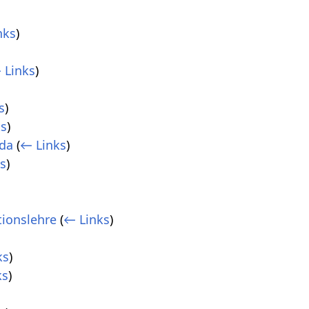
nks
)
 Links
)
s
)
ks
)
da
(
← Links
)
s
)
tionslehre
(
← Links
)
ks
)
ks
)