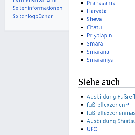
Pranasama
Seiten­­informationen
Haryata
Seitenlogbücher
Sheva
Chatu
Priyalapin
Smara
Smarana
Smaraniya
Siehe auch
Ausbildung Fußre
fußreflexzonen
fußreflexzonenma
Ausbildung Shiats
UFO