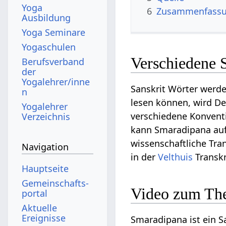
Yoga
6
Zusammenfassun
Ausbildung
Yoga Seminare
Yogaschulen
Verschiedene 
Berufsverband
der
Yogalehrer/inne
Sanskrit Wörter werde
n
lesen können, wird Dev
Yogalehrer
verschiedene Konventi
Verzeichnis
kann Smaradipana auf D
wissenschaftliche Tran
Navigation
in der
Velthuis
Transkr
Hauptseite
Gemeinschafts­
Video zum Th
portal
Aktuelle
Ereignisse
Smaradipana ist ein Sa