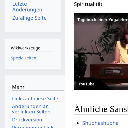
Letzte
Spiritualität
Änderungen
Zufällige Seite
Tagebuch einer Yogalehr
Wikiwerkzeuge
Spezialseiten
YouTube
Mehr
Links auf diese Seite
Änderungen an
Ähnliche Sans
verlinkten Seiten
Druckversion
Shubhashubha
Permanenter Link