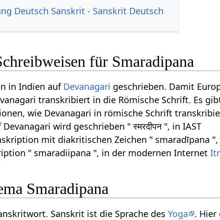
g Deutsch Sanskrit - Sanskrit Deutsch
Schreibweisen für Smaradipana
n in Indien auf
Devanagari
geschrieben. Damit Euro
anagari transkribiert in die Römische Schrift. Es gib
onen, wie Devanagari in römische Schrift transkribi
evanagari wird geschrieben " स्मरदीपन ", in IAST
skription mit diakritischen Zeichen " smaradīpana ",
iption " smaradiipana ", in der modernen Internet
It
ema Smaradipana
nskritwort. Sanskrit ist die Sprache des
Yoga
. Hie