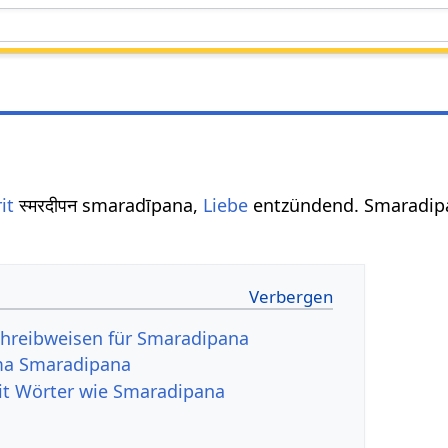
it
स्मरदीपन smaradīpana,
Liebe
entzündend. Smaradipan
chreibweisen für Smaradipana
ma Smaradipana
it Wörter wie Smaradipana