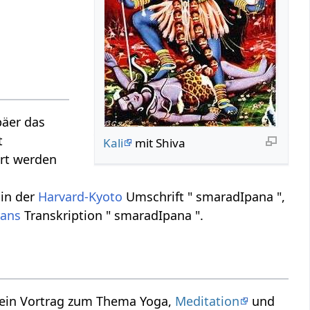
päer das
t
Kali
mit Shiva
ert werden
 in der
Harvard-Kyoto
Umschrift " smaradIpana ",
rans
Transkription " smaradIpana ".
r ein Vortrag zum Thema Yoga,
Meditation
und