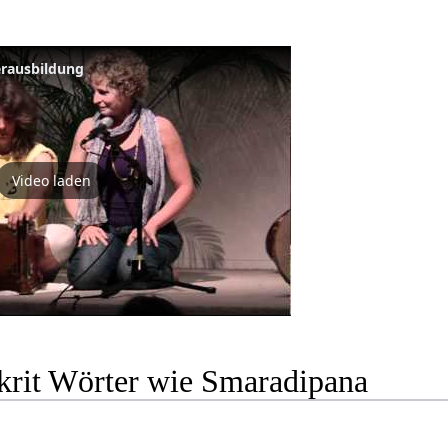
erausbildung
Video laden
krit Wörter wie Smaradipana