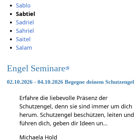
Sablo
Sabtiel
Sadriel
Sahriel
Saitel
Salam
Engel Seminare
02.10.2026 - 04.10.2026 Begegne deinem Schutzengel
Erfahre die liebevolle Präsenz der
Schutzengel, denn sie sind immer um dich
herum. Schutzengel beschützen, leiten und
führen dich, geben dir Ideen un…
Michaela Hold