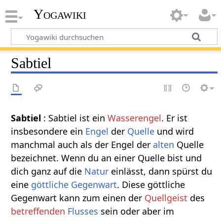
Yogawiki
Sabtiel
Sabtiel
: Sabtiel ist ein
Wasserengel
. Er ist
insbesondere ein
Engel
der
Quelle
und wird
manchmal auch als der Engel der
alten
Quelle
bezeichnet. Wenn du an einer Quelle bist und
dich ganz auf die
Natur
einlässt, dann spürst du
eine
göttliche
Gegenwart
. Diese göttliche
Gegenwart kann zum einen der
Quellgeist
des
betreffenden
Flusses
sein oder aber im