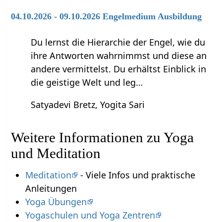
04.10.2026 - 09.10.2026 Engelmedium Ausbildung
Du lernst die Hierarchie der Engel, wie du
ihre Antworten wahrnimmst und diese an
andere vermittelst. Du erhältst Einblick in
die geistige Welt und leg…
Satyadevi Bretz, Yogita Sari
Weitere Informationen zu Yoga
und Meditation
Meditation
- Viele Infos und praktische
Anleitungen
Yoga Übungen
Yogaschulen und Yoga Zentren