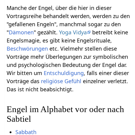
Manche der Engel, über die hier in dieser
Vortragsreihe behandelt werden, werden zu den
"gefallenen Engeln", manchmal sogar zu den
"
Dämonen
" gezählt.
Yoga Vidya
betreibt keine
Engelsmagie, es gibt keine Engelsrituale,
Beschwörungen
etc. Vielmehr stellen diese
Vorträge mehr Überlegungen zur symbolischen
und psychologischen Bedeutung der Engel dar.
Wir bitten um
Entschuldigung
, falls einer dieser
Vorträge das
religiöse
Gefühl
einzelner verletzt.
Das ist nicht beabsichtigt.
Engel im Alphabet vor oder nach
Sabtiel
Sabbath