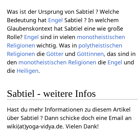
Was ist der Ursprung von Sabtiel ? Welche
Bedeutung hat
Engel
Sabtiel ? In welchem
Glaubenskontext hat Sabtiel eine wie große
Rolle?
Engel
sind in vielen
monotheistischen
Religionen
wichtig. Was in
polytheistischen
Religionen
die
Götter
und
Göttinnen
, das sind in
den
monotheistischen
Religionen
die
Engel
und
die
Heiligen
.
Sabtiel - weitere Infos
Hast du mehr Informationen zu diesem Artikel
über Sabtiel ? Dann schicke doch eine Email an
wiki(at)yoga-vidya.de. Vielen Dank!