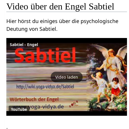
Video über den Engel Sabtiel
Hier hörst du einiges über die psychologische
Deutung von Sabtiel.
Sabtiel - Engel
Video laden
YouTube
.