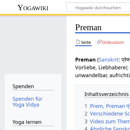
Yogawiki
Preman
Seite
Diskussion
Preman
(
Sanskrit
: प्र
Vorliebe, Liebhaberei
unwandelbar, aufrichti
Spenden
Inhaltsverzeichnis
Spenden für
Yoga Vidya
1
Prem, Preman प्
2
Verschiedene S
3
Video zum The
Yoga lernen
4
Ähnliche Sanskr