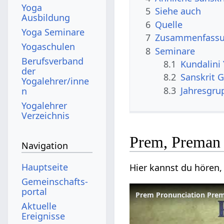
Yoga
5
Siehe auch
Ausbildung
6
Quelle
Yoga Seminare
7
Zusammenfassun
Yogaschulen
8
Seminare
Berufsverband
8.1
Kundalini
der
8.2
Sanskrit G
Yogalehrer/inne
8.3
Jahresgrup
n
Yogalehrer
Verzeichnis
Prem, Preman 
Navigation
Hauptseite
Hier kannst du hören,
Gemeinschafts­
portal
Prem Pronunciation Prema
Aktuelle
Ereignisse