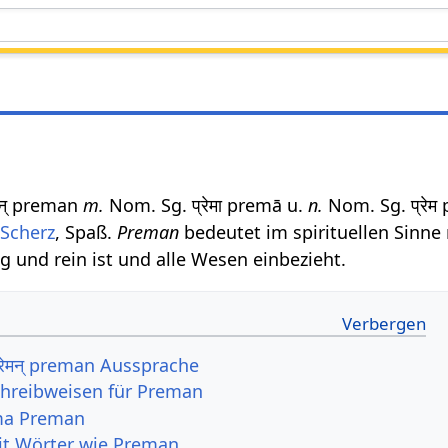
ेमन् preman
m.
Nom. Sg. प्रेमा premā u.
n.
Nom. Sg. प्रेम
;
Scherz
, Spaß.
Preman
bedeutet im spirituellen Sinne
g und rein ist und alle Wesen einbezieht.
रेमन् preman Aussprache
chreibweisen für Preman
ma Preman
it Wörter wie Preman