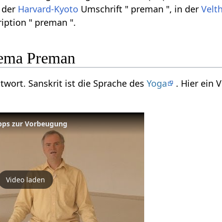
n der
Harvard-Kyoto
Umschrift " preman ", in der
Velt
iption " preman ".
ema Preman
twort. Sanskrit ist die Sprache des
Yoga
. Hier ein
ipps zur Vorbeugung
Video laden