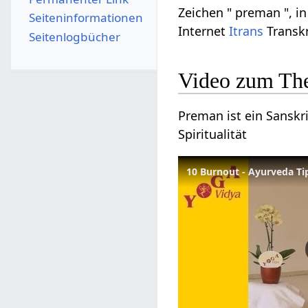
Zeichen " preman ", i
Seiten­­informationen
Internet
Itrans
Transkr
Seitenlogbücher
Video zum Th
Preman ist ein Sanskri
Spiritualität
10 Burnout - Ayurveda T