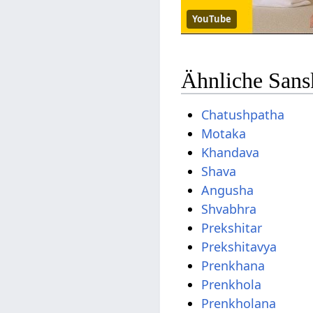
YouTube
Ähnliche Sans
Chatushpatha
Motaka
Khandava
Shava
Angusha
Shvabhra
Prekshitar
Prekshitavya
Prenkhana
Prenkhola
Prenkholana