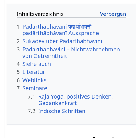
Inhaltsverzeichnis
1
Padarthabhavani पदार्थाभावनी
padārthābhāvanī Aussprache
2
Sukadev über Padarthabhavini
3
Padarthabhavini – Nichtwahrnehmen
von Getrenntheit
4
Siehe auch
5
Literatur
6
Weblinks
7
Seminare
7.1
Raja Yoga, positives Denken,
Gedankenkraft
7.2
Indische Schriften