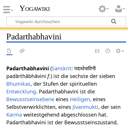
Yogawiki
Padarthabhavini
Padarthabhavini
(
Sanskrit
: पदार्थभाविनी
padārthābhāvini
f.
) ist die sechste der sieben
Bhumikas
, der Stufen der spirituellen
Entwicklung
. Padarthabhavini ist die
Bewusstseinsebene
eines
Heiligen
, eines
Selbstverwirklichten, eines
Jivanmukti
, der sein
Karma
weitestgehend abgeschlossen hat.
Padarthabhavini ist der Bewusstseinszustand,