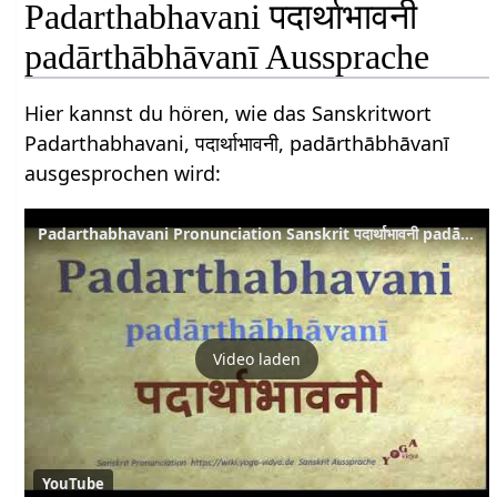
Padarthabhavani पदार्थाभावनी
padārthābhāvanī Aussprache
Hier kannst du hören, wie das Sanskritwort
Padarthabhavani, पदार्थाभावनी, padārthābhāvanī
ausgesprochen wird:
Padarthabhavani Pronunciation Sanskrit पदार्थाभावनी padārthābhāvanī
Video laden
YouTube