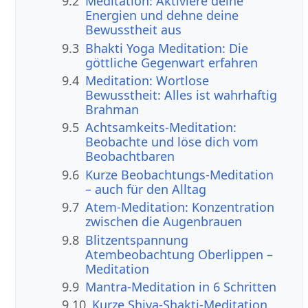
9.2
Meditation: Aktiviere deine
Energien und dehne deine
Bewusstheit aus
9.3
Bhakti Yoga Meditation: Die
göttliche Gegenwart erfahren
9.4
Meditation: Wortlose
Bewusstheit: Alles ist wahrhaftig
Brahman
9.5
Achtsamkeits-Meditation:
Beobachte und löse dich vom
Beobachtbaren
9.6
Kurze Beobachtungs-Meditation
– auch für den Alltag
9.7
Atem-Meditation: Konzentration
zwischen die Augenbrauen
9.8
Blitzentspannung
Atembeobachtung Oberlippen –
Meditation
9.9
Mantra-Meditation in 6 Schritten
9.10
Kurze Shiva-Shakti-Meditation