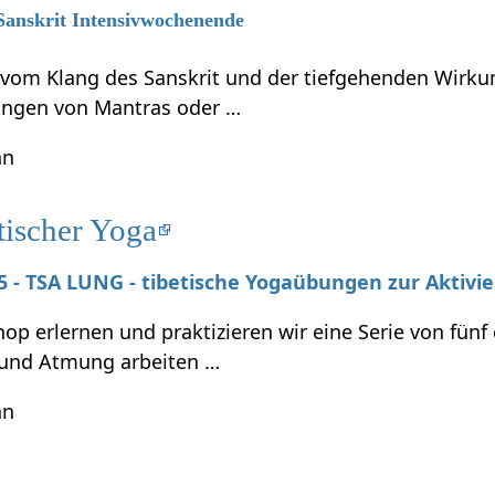
 Sanskrit Intensivwochenende
t vom Klang des Sanskrit und der tiefgehenden Wirku
ungen von Mantras oder …
hn
tischer Yoga
025 - TSA LUNG - tibetische Yogaübungen zur Aktivi
p erlernen und praktizieren wir eine Serie von fünf
und Atmung arbeiten …
hn