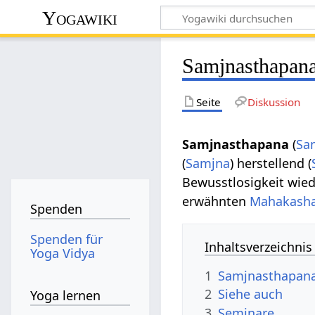
Yogawiki
Samjnasthapan
Seite
Diskussion
Samjnasthapana
(
San
(
Samjna
) herstellend (
Bewusstlosigkeit wied
erwähnten
Mahakash
Spenden
Spenden für
Inhaltsverzeichnis
Yoga Vidya
1
Samjnasthapana
2
Siehe auch
Yoga lernen
3
Seminare