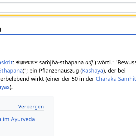
a
skrit
: संज्ञास्थापन saṁjñā-sthāpana
adj.
) wörtl.: "Bewus
Sthapana
)"; ein Pflanzenauszug (
Kashaya
), der bei
erbelebend wirkt (einer der 50 in der
Charaka Samhi
ayas
).
 im Ayurveda