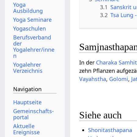
Yoga
3.1
Sanskrit 
Ausbildung
3.2
Tsa Lung -
Yoga Seminare
Yogaschulen
Berufsverband
der
Samjnasthapa
Yogalehrer/inne
n
In der
Charaka Samhi
Yogalehrer
Verzeichnis
zehn Pflanzen aufgezä
Vayahstha
,
Golomi
,
Ja
Navigation
Hauptseite
Gemeinschafts­
Siehe auch
portal
Aktuelle
Shonitasthapana
Ereignisse