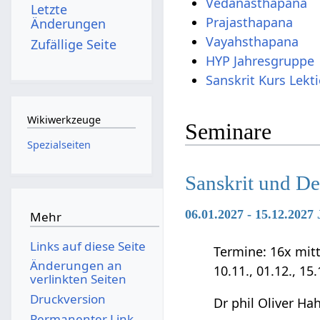
Vedanasthapana
Letzte
Prajasthapana
Änderungen
Vayahsthapana
Zufällige Seite
HYP Jahresgruppe
Sanskrit Kurs Lekt
Wikiwerkzeuge
Seminare
Spezialseiten
Sanskrit und D
06.01.2027 - 15.12.202
Mehr
Links auf diese Seite
Termine: 16x mittwo
Änderungen an
10.11., 01.12., 15
verlinkten Seiten
Druckversion
Dr phil Oliver Ha
Permanenter Link