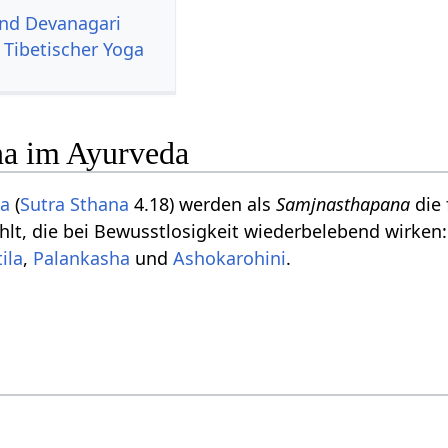
und Devanagari
 Tibetischer Yoga
na im Ayurveda
ta
(
Sutra Sthana
4.18) werden als
Samjnasthapana
die 
hlt, die bei Bewusstlosigkeit wiederbelebend wirken
tila
,
Palankasha
und
Ashokarohini
.