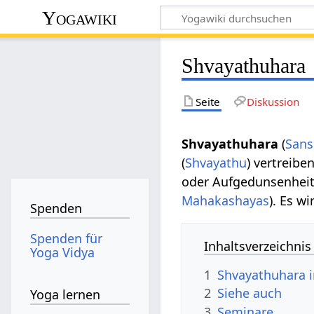
Yogawiki
Shvayathuhara
Seite
Diskussion
Shvayathuhara
(
Sans
(
Shvayathu
) vertreiben
oder Aufgedunsenheit h
Mahakashayas
). Es w
Spenden
Spenden für
Inhaltsverzeichnis
Yoga Vidya
1
Shvayathuhara 
2
Siehe auch
Yoga lernen
3
Seminare