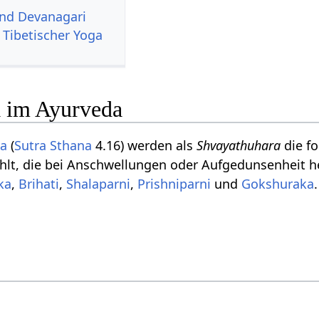
und Devanagari
 Tibetischer Yoga
 im Ayurveda
ta
(
Sutra Sthana
4.16) werden als
Shvayathuhara
die f
hlt, die bei Anschwellungen oder Aufgedunsenheit h
ka
,
Brihati
,
Shalaparni
,
Prishniparni
und
Gokshuraka
.