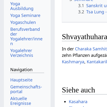
Yoga
3.1
Sanskrit 
Ausbildung
3.2
Tsa Lung -
Yoga Seminare
Yogaschulen
Berufsverband
der
Shvayathuhara
Yogalehrer/inne
n
In der
Charaka Samhi
Yogalehrer
Verzeichnis
zehn Pflanzen aufgezä
Kashmarya
,
Kantakari
Navigation
Hauptseite
Gemeinschafts­
Siehe auch
portal
Aktuelle
Kasahara
Ereignisse