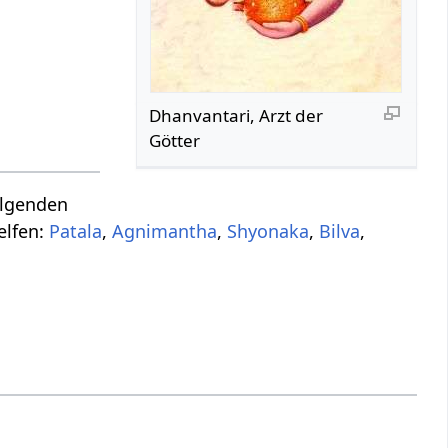
Dhanvantari, Arzt der
Götter
olgenden
elfen:
Patala
,
Agnimantha
,
Shyonaka
,
Bilva
,