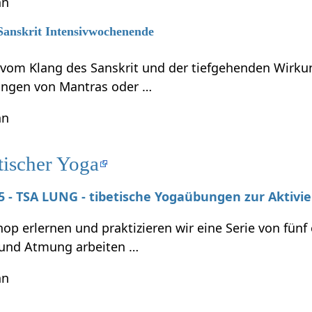
hn
 Sanskrit Intensivwochenende
t vom Klang des Sanskrit und der tiefgehenden Wirku
ungen von Mantras oder …
hn
tischer Yoga
025 - TSA LUNG - tibetische Yogaübungen zur Aktivi
p erlernen und praktizieren wir eine Serie von fünf
und Atmung arbeiten …
hn