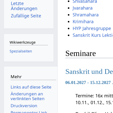
Shvasahara
Letzte
Jvarahara
Änderungen
Shramahara
Zufällige Seite
Krimihara
HYP Jahresgruppe
Sanskrit Kurs Lekt
Wikiwerkzeuge
Spezialseiten
Seminare
Sanskrit und D
Mehr
06.01.2027 - 15.12.202
Links auf diese Seite
Änderungen an
Termine: 16x mittwo
verlinkten Seiten
10.11., 01.12., 15
Druckversion
Permanenter Link