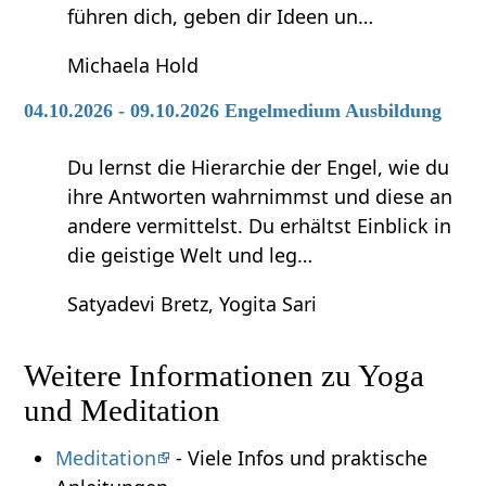
führen dich, geben dir Ideen un…
Michaela Hold
04.10.2026 - 09.10.2026 Engelmedium Ausbildung
Du lernst die Hierarchie der Engel, wie du
ihre Antworten wahrnimmst und diese an
andere vermittelst. Du erhältst Einblick in
die geistige Welt und leg…
Satyadevi Bretz, Yogita Sari
Weitere Informationen zu Yoga
und Meditation
Meditation
- Viele Infos und praktische