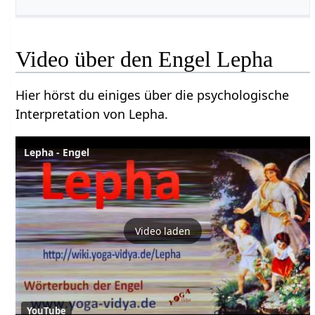
Video über den Engel Lepha
Hier hörst du einiges über die psychologische
Interpretation von Lepha.
Lepha - Engel
Video laden
YouTube