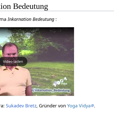
tion Bedeutung
hema
Inkarnation Bedeutung
:
Video laden
ra:
Sukadev Bretz
, Gründer von
Yoga Vidya
.