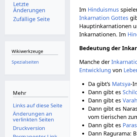
Letzte
Im
Hinduismus
spiel
Änderungen
Inkarnation
Gottes
gib
Zufällige Seite
Hauptinkarnationen 
Inkarnationen. Im
Hin
Bedeutung der Inkar
Wikiwerkzeuge
Manche der
Inkarnati
Spezialseiten
Entwicklung
von
Lebe
Da gibt’s
Matsya
-I
Dann gibt es
Schil
Mehr
Dann gibt es
Vara
Links auf diese Seite
Dann gibt es Nara
Änderungen an
vom tierischen zu
verlinkten Seiten
Dann gibt es
Para
Druckversion
Dann Ragurama: B
Permanenter Link