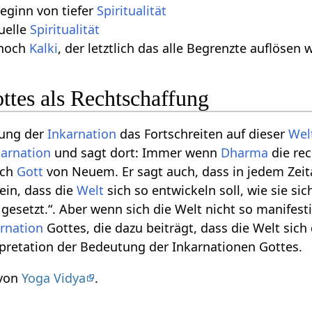
eginn von tiefer
Spiritualität
duelle
Spiritualität
noch
Kalki
, der letztlich das alle Begrenzte auflösen w
ttes als Rechtschaffung
tung der
Inkarnation
das Fortschreiten auf dieser
Wel
karnation
und sagt dort: Immer wenn
Dharma
die re
ich
Gott
von Neuem. Er sagt auch, dass in jedem Zeit
ein, dass die
Welt
sich so entwickeln soll, wie sie si
gesetzt.“. Aber wenn sich die Welt nicht so manifestie
rnation
Gottes, die dazu beiträgt, dass die Welt sich 
pretation der Bedeutung der Inkarnationen Gottes.
von
Yoga Vidya
.