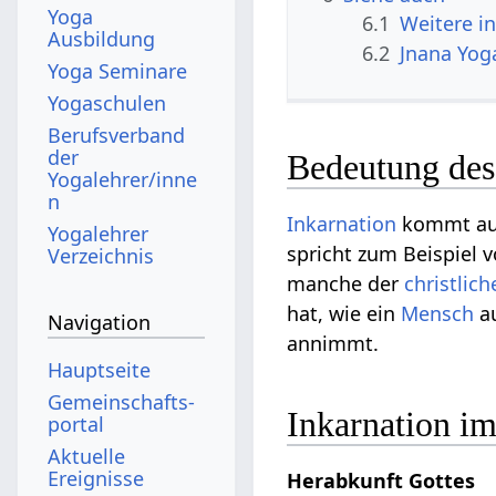
Yoga
6.1
Weitere i
Ausbildung
6.2
Jnana Yog
Yoga Seminare
Yogaschulen
Berufsverband
der
Bedeutung des
Yogalehrer/inne
n
Inkarnation
kommt aus
Yogalehrer
spricht zum Beispiel 
Verzeichnis
manche der
christlich
hat, wie ein
Mensch
a
Navigation
annimmt.
Hauptseite
Gemeinschafts­
Inkarnation i
portal
Aktuelle
Ereignisse
Herabkunft Gottes