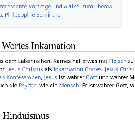
nteressante Vorträge und Artikel zum Thema
a, Philosophie Seminare
 Wortes Inkarnation
 dem Lateinischen. Karnes hat etwas mit
Fleisch
zu 
von
Jesus Christus
als
Inkarnation
Gottes
.
Jesus Chris
en
Konfessionen
,
Jesus
ist wahrer
Gott
und wahrer Me
uch die
Psyche
, wie ein
Mensch
. Er ist wahrer Gott, 
m Hinduismus