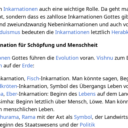
en
Inkarnationen
auch eine wichtige Rolle. Da geht ma
t, sondern dass es zahllose Inkarnationen Gottes gi
und zweiundzwanzig Nebeninkarnationen und auch 
duismus
bedeuten die
Inkarnationen
letztlich
Herabk
nation für Schöpfung und Menschheit
onen
Gottes führen die
Evolution
voran.
Vishnu
zum B
n
auf der
Erde
:
nkarnation,
Fisch
-Inkarnation. Man könnte sagen, Beg
dkröten
-Inkarnation, Symbol des Übergangs Leben v
ha
,
Eber
-Inkarnation: Beginn des
Lebens
auf dem Land
simha: Beginn letztlich über Mensch, Löwe. Man könn
m menschlichen Leben.
shurama
,
Rama
mit der Axt als
Symbol
, der Landwirts
eginn des Staatswesens und der
Politik