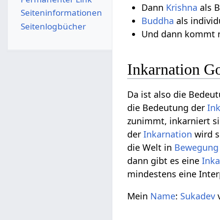
Dann
Krishna
als B
Seiten­­informationen
Buddha
als indivi
Seitenlogbücher
Und dann kommt 
Inkarnation Go
Da ist also die Bedeu
die Bedeutung der
In
zunimmt, inkarniert s
der
Inkarnation
wird s
die Welt in
Bewegung
dann gibt es eine
Inka
mindestens eine Inter
Mein
Name
:
Sukadev