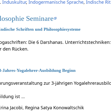
B.
Induskultur
,
Indogermanische Sprache
,
Indische Ri
ilosophie Seminare
 Indische Schriften und Philosophiesysteme
ogaschriften: Die 6 Darshanas. Unterrichtstechniken:
ür den Rücken.
 3-Jahres-Yogalehrer-Ausbildung Beginn
führungsveranstaltung zur 3-jährigen Yogalehrerausb
ildung ist …
Irina Jacobi, Regina Satya Konowaltschik