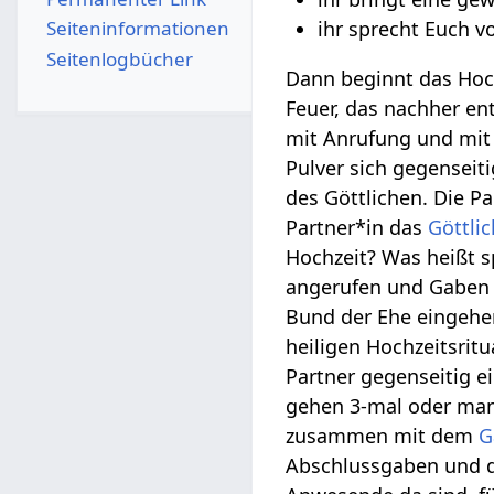
Seiten­­informationen
ihr sprecht Euch v
Seitenlogbücher
Dann beginnt das Hoc
Feuer, das nachher ent
mit Anrufung und mi
Pulver sich gegenseit
des Göttlichen. Die P
Partner*in das
Göttli
Hochzeit? Was heißt s
angerufen und Gaben i
Bund der Ehe eingeh
heiligen Hochzeitsrit
Partner gegenseitig e
gehen 3-mal oder man
zusammen mit dem
G
Abschlussgaben und d