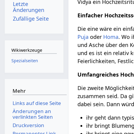
Vidya ein Hochzeitsri
Letzte
Änderungen
Einfacher Hochzeits
Zufällige Seite
Die eine wäre ein ei
Puja
oder
Homa
. Wo 
und Asche über den 
Wikiwerkzeuge
und es ist ein relativ
Feierlichkeiten, Festl
Spezialseiten
Umfangreiches Hochz
Die zweite Möglichkei
Mehr
zusammen seid. Da gibt
Links auf diese Seite
dabei sein. Dann würd
Änderungen an
verlinkten Seiten
ihr geht dann typ
Druckversion
ihr bringt Blumen
Permanenter Link
ihr bringt eine ge