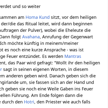
werdet und so weiter
 zusammen am
Homa Kund
sitzt, vor dem heiligen
 der/die das Ritual leitet, wird dann beginnen
Auftragen der Pulver), wobei die Eheleute die
 Dann folgt
Avahana
, Anrufung der Gegenwart
 „Ich möchte künftig in meinem/meiner
t es noch eine kurze Ansprache - was ist
lige Feuer entzündet. Es werden
Mantras
 das Paar wird gefragt: "Wollt ihr den heiligen
r
sagt in seinen eigenen Worten, in diesem
 dem anderen geben wird. Danach geben sich die
ngirlande um, sie fassen sich an der Hand und
 geben sie noch eine Weile Gaben ins Feuer
tuellen Führung. Am Ende folgen dann die
e durch den
Hotri
, den Priester wie auch falls