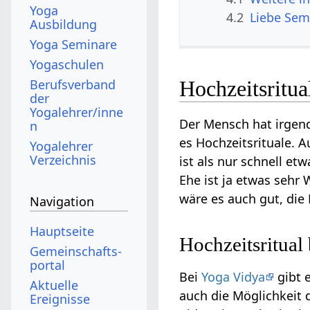
Yoga
4.2
Liebe Sem
Ausbildung
Yoga Seminare
Yogaschulen
Berufsverband
Hochzeitsritua
der
Yogalehrer/inne
Der Mensch hat irgen
n
es Hochzeitsrituale. 
Yogalehrer
Verzeichnis
ist als nur schnell e
Ehe ist ja etwas sehr 
wäre es auch gut, die
Navigation
Hauptseite
Hochzeitsritual
Gemeinschafts­
portal
Bei
Yoga Vidya
gibt e
Aktuelle
auch die Möglichkeit 
Ereignisse