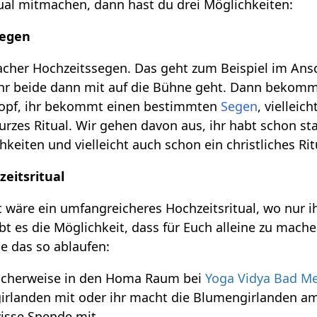
tual mitmachen, dann hast du drei Möglichkeiten:
segen
nfacher Hochzeitssegen. Das geht zum Beispiel im A
ihr beide dann mit auf die Bühne geht. Dann bekommt 
Kopf, ihr bekommt einen bestimmten
Segen
, vielleic
 kurzes Ritual. Wir gehen davon aus, ihr habt schon s
ichkeiten und vielleicht auch schon ein christliches R
eitsritual
t wäre ein umfangreicheres Hochzeitsritual, wo nur 
 es die Möglichkeit, dass für Euch alleine zu machen
e das so ablaufen:
ischerweise in den Homa Raum bei
Yoga Vidya Bad M
girlanden mit oder ihr macht die Blumengirlanden am
wisse Spende mit