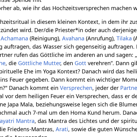
orher ab, wie ihr das Hochzeitsversprechen machen 
hzeitsritual in diesem kleinen Kontext, in dem ihr
zündet wird. Der/die Priester*in oder auch derjenige
t
Achamana
(Reinigung),
Avahana
(Anrufung),
Tilaka
(
ig auftragen, das Wasser sich gegenseitig auftragen.
artner rufen das Göttliche im anderen an und sagen:
che
, die
Göttliche Mutter
, den
Gott
verehren“. Dann gib
pirituelle Ehe im Yoga Kontext? Danach wird das hei
ns Feuer gegeben. Dann kommt ein wichtiger Moment,
en?" Danach kommt ein
Versprechen
, jeder der
Partne
ual vor dem heiligen Feuer ein Versprechen, dass er
ine Japa Mala, beziehungsweise legen sich die Blume
chmal auch 7-mal um den Homa Kund herum. Danach
ayatri Mantra
, das Mantra des Lichtes und der spiri
ie Friedens-Mantras,
Arati
, sowie die guten Wünsch