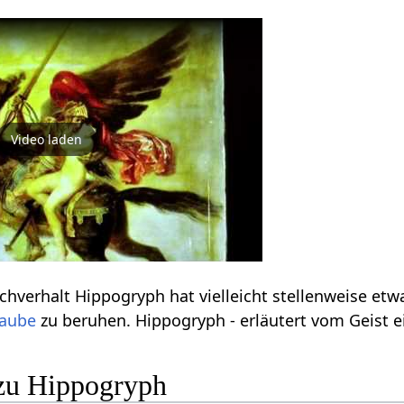
Video laden
chverhalt Hippogryph hat vielleicht stellenweise et
laube
zu beruhen. Hippogryph - erläutert vom Geist ei
zu Hippogryph