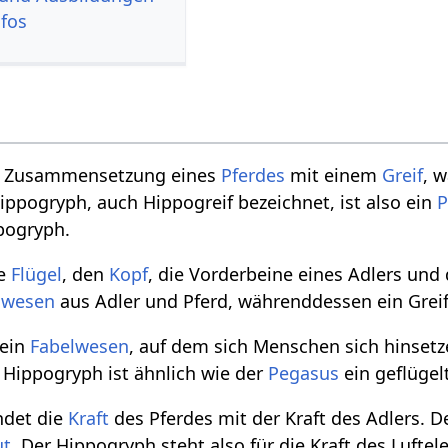
nfos
ie Zusammensetzung eines
Pferdes
mit einem
Greif
, 
Hippogryph, auch Hippogreif bezeichnet, ist also ein
P
pogryph.
ie
Flügel
, den
Kopf
, die Vorderbeine eines Adlers und 
hwesen
aus Adler und Pferd, währenddessen ein Grei
 ein
Fabelwesen
, auf dem sich Menschen sich hinse
Hippogryph ist ähnlich wie der
Pegasus
ein geflügel
ndet die
Kraft
des Pferdes mit der Kraft des Adlers. 
t
. Der Hippogryph steht also für die Kraft des Lufte