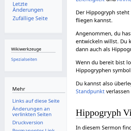
Letzte
Änderungen
Der Hippogryph steht 
Zufällige Seite
fliegen kannst.
Angenommen, du hast
entwickeln willst. Du
dann auch als Hippogr
Wikiwerkzeuge
Spezialseiten
Wenn du bereit bist lo
Hippogryphen symbolis
Du kannst also überl
Mehr
Standpunkt
verlassen 
Links auf diese Seite
Änderungen an
Hippogryph V
verlinkten Seiten
Druckversion
In diesem Sermon fin
Permanenter Link