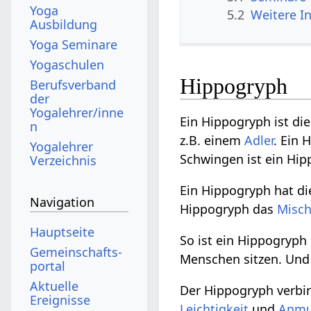
Yoga
5.2
Weitere I
Ausbildung
Yoga Seminare
Yogaschulen
Hippogryph
Berufsverband
der
Yogalehrer/inne
Ein Hippogryph ist d
n
z.B. einem
Adler
. Ein 
Yogalehrer
Schwingen ist ein Hip
Verzeichnis
Ein Hippogryph hat d
Navigation
Hippogryph das
Misc
Hauptseite
So ist ein Hippogryph
Gemeinschafts­
Menschen sitzen. Und 
portal
Aktuelle
Der Hippogryph verbi
Ereignisse
Leichtigkeit
und
Anmu