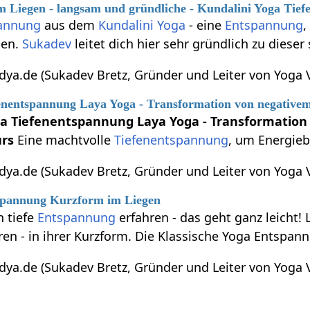
 Liegen - langsam und gründliche - Kundalini Yoga Tie
pannung
aus dem
Kundalini Yoga
- eine
Entspannung
,
hen.
Sukadev
leitet dich hier sehr gründlich zu diese
ya.de (Sukadev Bretz, Gründer und Leiter von Yoga V
enentspannung Laya Yoga - Transformation von negative
ga Tiefenentspannung Laya Yoga - Transformatio
urs
Eine machtvolle
Tiefenentspannung
, um Energieb
ya.de (Sukadev Bretz, Gründer und Leiter von Yoga V
tspannung Kurzform im Liegen
n tiefe
Entspannung
erfahren - das geht ganz leicht!
en - in ihrer Kurzform. Die Klassische Yoga Entspan
ya.de (Sukadev Bretz, Gründer und Leiter von Yoga V