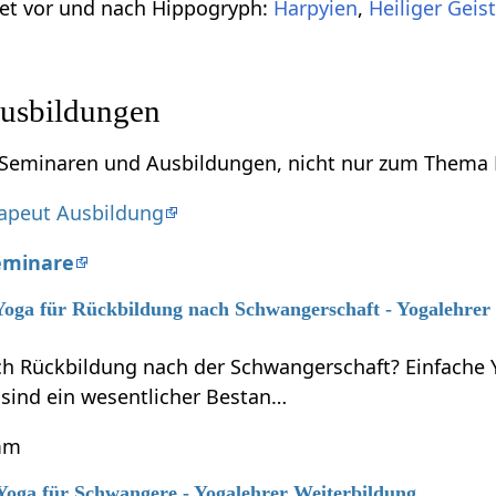
bet vor und nach Hippogryph:
Harpyien
,
Heiliger Geis
e
usbildungen
zu Seminaren und Ausbildungen, nicht nur zum Thema
apeut Ausbildung
eminare
 Yoga für Rückbildung nach Schwangerschaft - Yogalehrer
ich Rückbildung nach der Schwangerschaft? Einfache
sind ein wesentlicher Bestan…
mm
 Yoga für Schwangere - Yogalehrer Weiterbildung