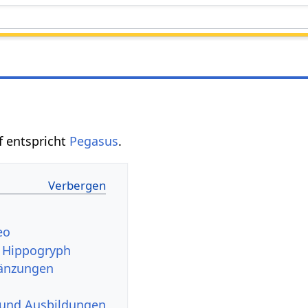
f entspricht
Pegasus
.
eo
u Hippogryph
änzungen
 und Ausbildungen