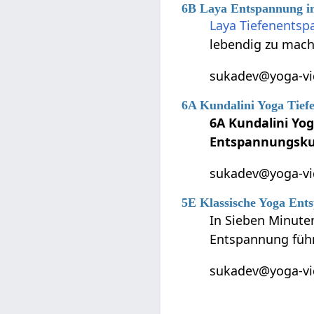
6B Laya Entspannung im
Laya Tiefenents
lebendig zu mac
sukadev@yoga-vid
6A Kundalini Yoga Tief
6A Kundalini Yo
Entspannungsk
sukadev@yoga-vid
5E Klassische Yoga En
In Sieben Minute
Entspannung führ
sukadev@yoga-vid