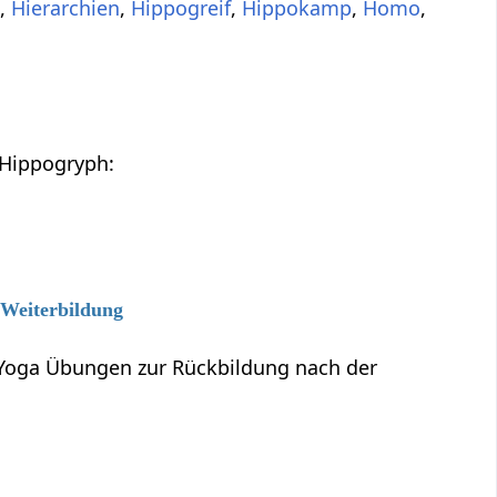
t
,
Hierarchien
,
Hippogreif
,
Hippokamp
,
Homo
,
 Hippogryph:
 Weiterbildung
 Yoga Übungen zur Rückbildung nach der