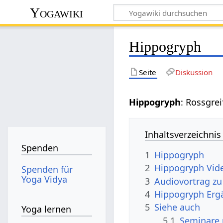
Yogawiki
Hippogryph
Seite
Diskussion
Hippogryph
: Rossgrei
Inhaltsverzeichnis
Spenden
1
Hippogryph
2
Hippogryph Vid
Spenden für
Yoga Vidya
3
Audiovortrag z
4
Hippogryph Erg
5
Siehe auch
Yoga lernen
5.1
Seminare