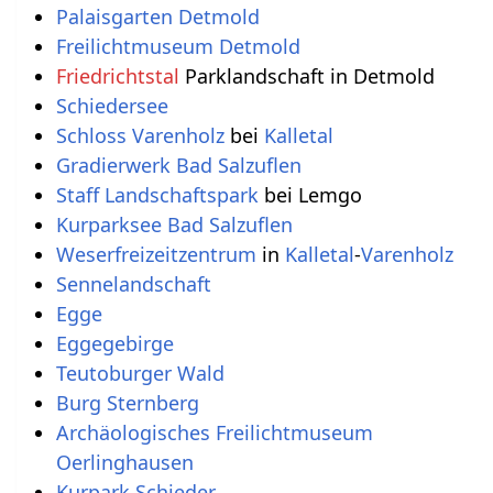
Palaisgarten Detmold
Freilichtmuseum Detmold
Friedrichtstal
Parklandschaft in Detmold
Schiedersee
Schloss Varenholz
bei
Kalletal
Gradierwerk Bad Salzuflen
Staff Landschaftspark
bei Lemgo
Kurparksee Bad Salzuflen
Weserfreizeitzentrum
in
Kalletal
-
Varenholz
Sennelandschaft
Egge
Eggegebirge
Teutoburger Wald
Burg Sternberg
Archäologisches Freilichtmuseum
Oerlinghausen
Kurpark Schieder