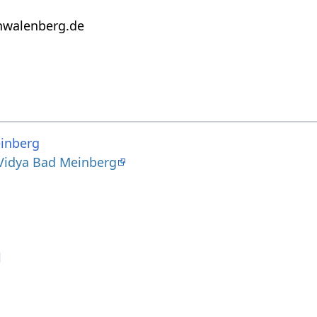
hwalenberg.de
inberg
Vidya Bad Meinberg
l