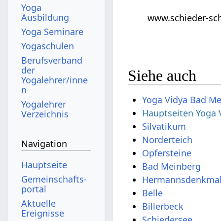
Yoga
Ausbildung
www.schieder-sc
Yoga Seminare
Yogaschulen
Berufsverband
der
Siehe auch
Yogalehrer/inne
n
Yoga Vidya Bad Me
Yogalehrer
Hauptseiten Yoga 
Verzeichnis
Silvatikum
Norderteich
Navigation
Opfersteine
Hauptseite
Bad Meinberg
Gemeinschafts­
Hermannsdenkma
portal
Belle
Aktuelle
Billerbeck
Ereignisse
Schiedersee