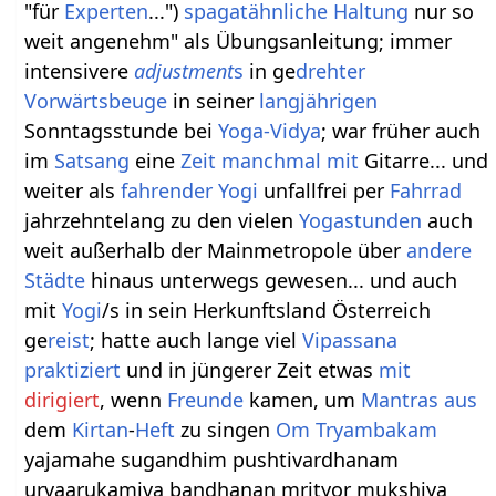
"für
Experten
...")
spagatähnliche
Haltung
nur so
weit angenehm" als Übungsanleitung; immer
intensivere
adjustment
s
in ge
drehter
Vorwärtsbeuge
in seiner
langjährigen
Sonntagsstunde bei
Yoga-Vidya
; war früher auch
im
Satsang
eine
Zeit
manchmal
mit
Gitarre... und
weiter als
fahrender Yogi
unfallfrei per
Fahrrad
jahrzehntelang zu den vielen
Yogastunden
auch
weit außerhalb der Mainmetropole über
andere
Städte
hinaus unterwegs gewesen... und auch
mit
Yogi
/s in sein Herkunftsland Österreich
ge
reist
; hatte auch lange viel
Vipassana
praktiziert
und in jüngerer Zeit etwas
mit
dirigiert
, wenn
Freunde
kamen, um
Mantras
aus
dem
Kirtan
-
Heft
zu singen
Om Tryambakam
yajamahe sugandhim pushtivardhanam
urvaarukamiva bandhanan mrityor mukshiya