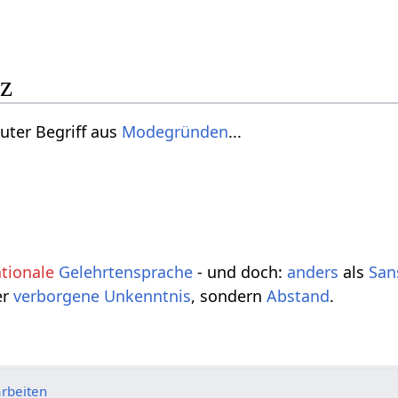
tz
uter Begriff aus
Modegründen
...
ationale
Gelehrten
sprache
- und doch:
anders
als
San
er
verborgene
Unkenntnis
, sondern
Abstand
.
rbeiten