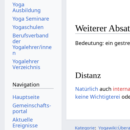
Yoga
Ausbildung
Yoga Seminare
Weiterer Absa
Yogaschulen
Berufsverband
der
Bedeutung: ein gestre
Yogalehrer/inne
n
Yogalehrer
Verzeichnis
Distanz
Navigation
Natürlich
auch
intern
keine
Wichtigterei
od
Hauptseite
Gemeinschafts­
portal
Aktuelle
Ereignisse
Kategorie
:
Yogawiki:Übera