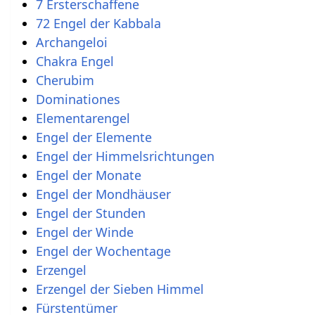
7 Ersterschaffene
72 Engel der Kabbala
Archangeloi
Chakra Engel
Cherubim
Dominationes
Elementarengel
Engel der Elemente
Engel der Himmelsrichtungen
Engel der Monate
Engel der Mondhäuser
Engel der Stunden
Engel der Winde
Engel der Wochentage
Erzengel
Erzengel der Sieben Himmel
Fürstentümer