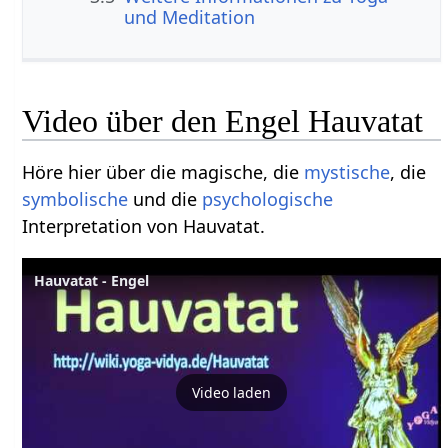
und Meditation
Video über den Engel Hauvatat
Höre hier über die magische, die
mystische
, die
symbolische
und die
psychologische
Interpretation von Hauvatat.
Hauvatat - Engel
Video laden