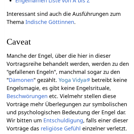
Engelnamen Liste von A bis Z
Interessant sind auch die Ausführungen zum
Thema
Indische Göttinnen
.
Caveat
Manche der Engel, über die hier in dieser
Vortragsreihe behandelt werden, werden zu den
"gefallenen Engeln", manchmal sogar zu den
"
Dämonen
" gezählt.
Yoga Vidya
betreibt keine
Engelsmagie, es gibt keine Engelsrituale,
Beschwörungen
etc. Vielmehr stellen diese
Vorträge mehr Überlegungen zur symbolischen
und psychologischen Bedeutung der Engel dar.
Wir bitten um
Entschuldigung
, falls einer dieser
Vorträge das
religiöse
Gefühl
einzelner verletzt.