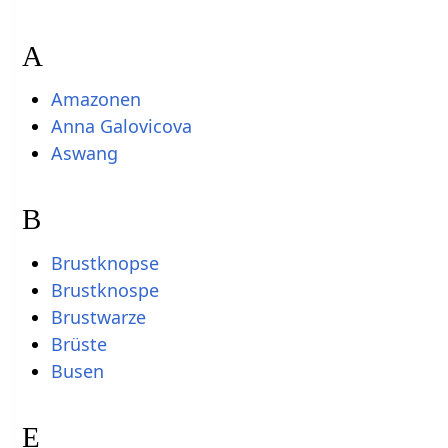
A
Amazonen
Anna Galovicova
Aswang
B
Brustknopse
Brustknospe
Brustwarze
Brüste
Busen
E