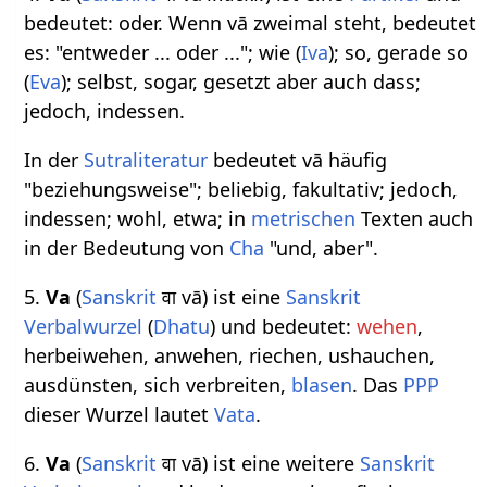
bedeutet: oder. Wenn vā zweimal steht, bedeutet
es: "entweder ... oder ..."; wie (
Iva
); so, gerade so
(
Eva
); selbst, sogar, gesetzt aber auch dass;
jedoch, indessen.
In der
Sutraliteratur
bedeutet vā häufig
"beziehungsweise"; beliebig, fakultativ; jedoch,
indessen; wohl, etwa; in
metrischen
Texten auch
in der Bedeutung von
Cha
"und, aber".
5.
Va
(
Sanskrit
वा vā) ist eine
Sanskrit
Verbalwurzel
(
Dhatu
) und bedeutet:
wehen
,
herbeiwehen, anwehen, riechen, ushauchen,
ausdünsten, sich verbreiten,
blasen
. Das
PPP
dieser Wurzel lautet
Vata
.
6.
Va
(
Sanskrit
वा vā) ist eine weitere
Sanskrit