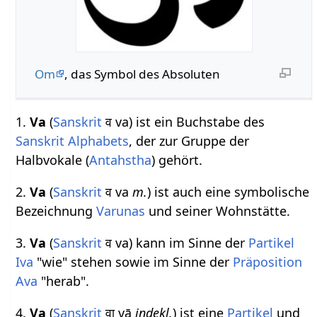
Om
, das Symbol des Absoluten
1.
Va
(
Sanskrit
व va) ist ein Buchstabe des
Sanskrit Alphabets
, der zur Gruppe der
Halbvokale (
Antahstha
) gehört.
2.
Va
(
Sanskrit
व va
m.
) ist auch eine symbolische
Bezeichnung
Varunas
und seiner Wohnstätte.
3.
Va
(
Sanskrit
व va) kann im Sinne der
Partikel
Iva
"wie" stehen sowie im Sinne der
Präposition
Ava
"herab".
4.
Va
(
Sanskrit
वा vā
indekl.
) ist eine
Partikel
und