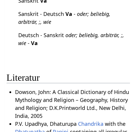
Sanskrit
Va
Sanskrit - Deutsch
Va
-
oder; beliebig,
arbiträr, ;, wie
Deutsch - Sanskrit
oder; beliebig, arbiträr, ;,
wie
-
Va
Literatur
Dowson, John: A Classical Dictionary of Hindu
Mythology and Religion – Geography, History
and Religion; D.K.Printworld Ltd., New Delhi,
India, 2005
P.V. Upadhya, Dhaturupa
Chandrika
with the
Dhatupatha
of
Panini
containing all irregular