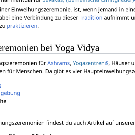
einer Einweihungszeremonie, ist, wenn jemand in ei
abei eine Verbindung zu dieser
Tradition
aufnimmt un
 zu
praktizieren
.
remonien bei Yoga Vidya
ungszeremonien für
Ashrams
,
Yogazentren
, Häuser 
n für Menschen. Da gibt es vier Haupteinweihungs
g
nsgebung
he
ihungszeremonien findest du auch Artikel auf unseren