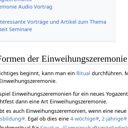
emonie Audio Vortrag
nteressante Vorträge und Artikel zum Thema
beit Seminare
Formen der Einweihungszeremonie
chtiges beginnt, kann man ein
Ritual
durchführen. M
r Einweihungszeremonie.
ispiel Einweihungszeremonien für ein neues Yogazen
ichtfest dann eine Art Einweihungszeremonie.
bt es auch Einweihungszeremonien, wenn eine neue
usbildung
. Egal ob dies eine
4-wöchige
,
2-jährige
fnahmeritual für
Sevakas, (Gemeinschaftsmitglieder)