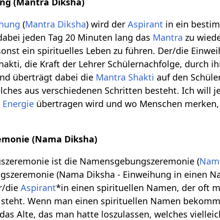
ng (Mantra Diksha)
ihung
(
Mantra Diksha
) wird der
Aspirant
in ein best
 dabei jeden Tag 20 Minuten lang das
Mantra
zu wiede
onst ein spirituelles Leben zu führen. Der/die Einw
akti, die Kraft der Lehrer Schülernachfolge, durch i
und überträgt dabei die
Mantra Shakti
auf den Schüler
ches aus verschiedenen Schritten besteht. Ich will je
l
Energie
übertragen wird und wo Menschen merken, d
monie (Nama Diksha)
gszeremonie ist die Namensgebungszeremonie (
Nama
gszeremonie (Nama Diksha - Einweihung in einen N
r/die
Aspirant
*in einen spirituellen Namen, der oft 
steht. Wenn man einen spirituellen Namen bekommen
das Alte, das man hatte loszulassen, welches viellei