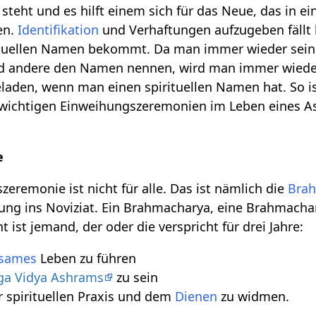
teht und es hilft einem sich für das Neue, das in e
en.
Identifikation
und Verhaftungen aufzugeben fällt l
ituellen Namen bekommt. Da man immer wieder sein
d andere den Namen nennen, wird man immer wiede
fgeladen, wenn man einen spirituellen Namen hat. So i
 wichtigen Einweihungszeremonien im Leben eines A
e
zeremonie ist nicht für alle. Das ist nämlich die
Bra
hung ins Noviziat. Ein Brahmacharya, eine Brahmac
ist jemand, der oder die verspricht für drei Jahre:
tsames
Leben zu führen
ga Vidya Ashrams
zu sein
 spirituellen Praxis und dem
Dienen
zu widmen.