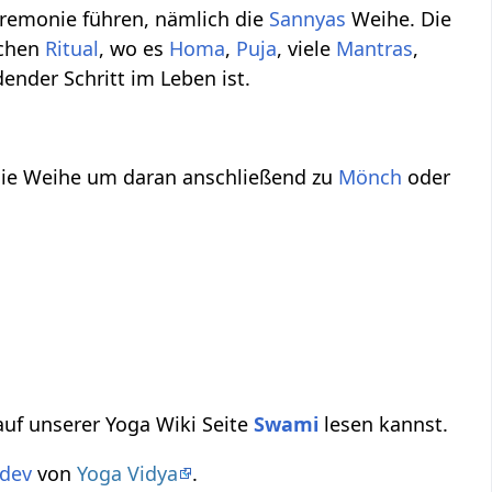
eremonie führen, nämlich die
Sannyas
Weihe. Die
ichen
Ritual
, wo es
Homa
,
Puja
, viele
Mantras
,
ender Schritt im Leben ist.
ie Weihe um daran anschließend zu
Mönch
oder
auf unserer Yoga Wiki Seite
Swami
lesen kannst.
dev
von
Yoga Vidya
.