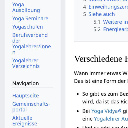
Yoga
4
Einweihungszer
Ausbildung
5
Siehe auch
Yoga Seminare
5.1
Weitere i
Yogaschulen
5.2
Energiear
Berufsverband
der
Yogalehrer/inne
n
Verschiedene 
Yogalehrer
Verzeichnis
Wann immer etwas Wi
Das ist eine Form de
Navigation
So gibt es zum Be
Hauptseite
wird, da ist das R
Gemeinschafts­
portal
Bei
Yoga Vidya
gi
Aktuelle
eine
Yogalehrer A
Ereignisse
Und es gibt ein Au