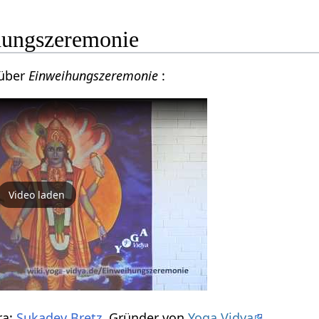
hungszeremonie
 über
Einweihungszeremonie
:
Video laden
ra:
Sukadev Bretz
, Gründer von
Yoga Vidya
.