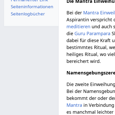
Die Mantra Einweihu
Seiten­­informationen
Bei der
Mantra Einwe
Seitenlogbücher
Aspirantin verspricht
meditieren
und auch s
die
Guru Parampara
Sh
dabei für diese Kraft 
bestimmtes Ritual, wel
heiliges Ritual, wo vie
bereichert wird.
Namensgebungszere
Die zweite Einweihun
Bei der Namensgebun
bekommt der oder de
Mantra
in Verbindung 
es manchmal leichter 