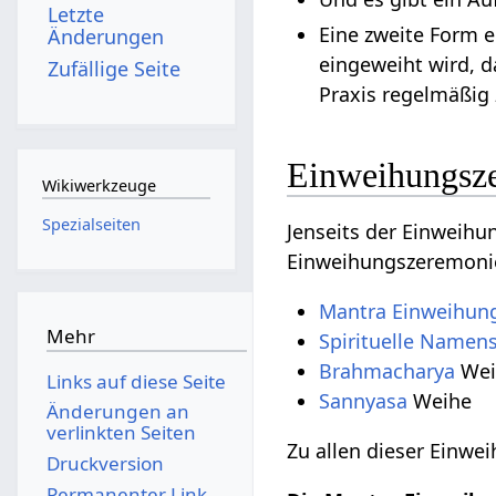
Letzte
Eine zweite Form 
Änderungen
eingeweiht wird, d
Zufällige Seite
Praxis regelmäßig
Einweihungsze
Wikiwerkzeuge
Spezialseiten
Jenseits der Einweih
Einweihungszeremonie
Mantra Einweihun
Mehr
Spirituelle Name
Brahmacharya
Wei
Links auf diese Seite
Sannyasa
Weihe
Änderungen an
verlinkten Seiten
Zu allen dieser Einwe
Druckversion
Permanenter Link