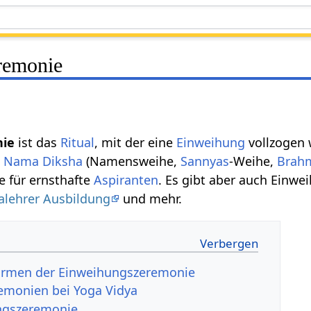
remonie
nie
ist das
Ritual
, mit der eine
Einweihung
vollzogen 
,
Nama Diksha
(Namensweihe,
Sannyas
-Weihe,
Brah
 für ernsthafte
Aspiranten
. Es gibt aber auch Einw
alehrer Ausbildung
und mehr.
ormen der Einweihungszeremonie
emonien bei Yoga Vidya
ngszeremonie