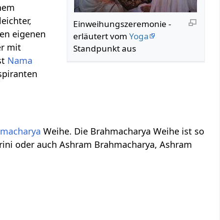
inem
eichter,
Einweihungszeremonie -
en eigenen
erläutert vom
Yoga
r mit
Standpunkt aus
st
Nama
spiranten
hmacharya
Weihe. Die Brahmacharya Weihe ist so
harini oder auch Ashram Brahmacharya, Ashram