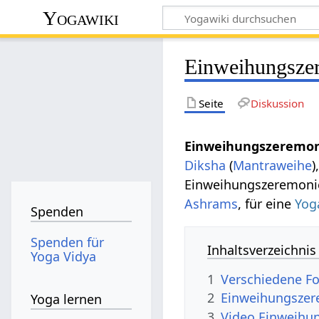
Yogawiki
Einweihungsze
Seite
Diskussion
Einweihungszeremo
Diksha
(
Mantraweihe
)
Einweihungszeremonie
Ashrams
, für eine
Yog
Spenden
Spenden für
Inhaltsverzeichnis
Yoga Vidya
1
Verschiedene F
2
Einweihungszer
Yoga lernen
3
Video Einweihu