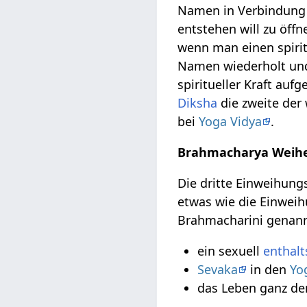
Namen in Verbindung s
entstehen will zu öffn
wenn man einen spir
Namen wiederholt un
spiritueller Kraft au
Diksha
die zweite der
bei
Yoga Vidya
.
Brahmacharya Weih
Die dritte Einweihungs
etwas wie die Einwei
Brahmacharini genannt 
ein sexuell
enthal
Sevaka
in den
Yo
das Leben ganz der