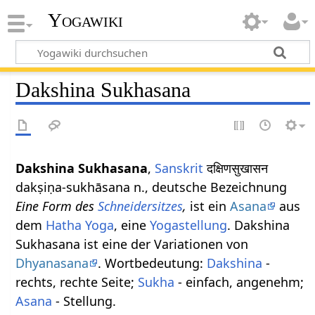
Yogawiki
Dakshina Sukhasana
Dakshina Sukhasana
,
Sanskrit
दक्षिणसुखासन
dakṣiṇa-sukhāsana n., deutsche Bezeichnung
Eine Form des
Schneidersitzes
,
ist ein
Asana
aus
dem
Hatha Yoga
, eine
Yogastellung
. Dakshina
Sukhasana ist eine der Variationen von
Dhyanasana
. Wortbedeutung:
Dakshina
-
rechts, rechte Seite;
Sukha
- einfach, angenehm;
Asana
- Stellung.