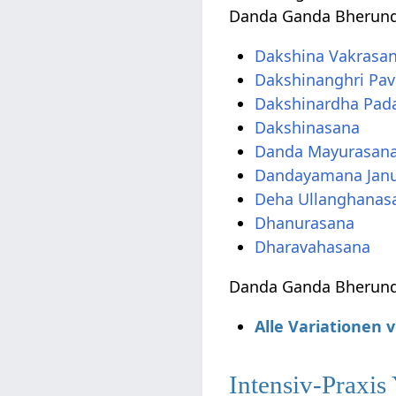
Danda Ganda Bherund
Dakshina Vakrasa
Dakshinanghri Pa
Dakshinardha Pad
Dakshinasana
Danda Mayurasan
Dandayamana Janu
Deha Ullanghanas
Dhanurasana
Dharavahasana
Danda Ganda Bherunda
Alle Variationen
Intensiv-Praxis