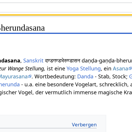
herundasana
ndasana
,
Sanskrit
दण्डगण्डभेरुण्डासन daṇḍa-gaṇḍa-bhe
 zur Wange Stellung,
ist eine
Yoga Stellung
, ein
Asana
Mayurasana
. Wortbedeutung:
Danda
- Stab, Stock;
herunda
- u.a. eine besondere Vogelart, schrecklich
ischer Vogel, der vermutlich immense magische Kraf