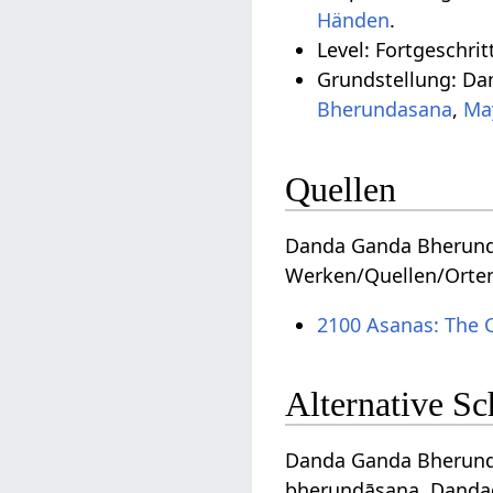
.
Level: Fortgeschrit
Grundstellung: Da
Bherundasana
,
Ma
Quellen
Danda Ganda Bherunda
Werken/Quellen/Orte
2100 Asanas: The 
Alternative S
Danda Ganda Bherunda
bheruṇḍāsana, Danda