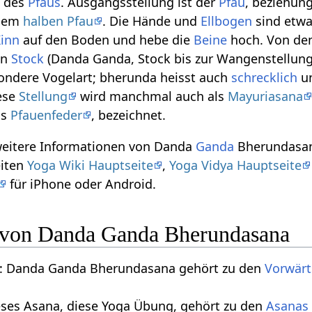
h des
Pfaus
. Ausgangsstellung ist der
Pfau
, beziehun
 dem
halben Pfau
. Die Hände und
Ellbogen
sind etw
inn
auf den Boden und hebe die
Beine
hoch. Von den
en
Stock
(Danda Ganda, Stock bis zur Wangenstellung
sondere Vogelart; bherunda heisst auch
schrecklich
u
ese
Stellung
wird manchmal auch als
Mayuriasana
ls
Pfauenfeder
, bezeichnet.
 weitere Informationen von Danda
Ganda
Bherundasan
eiten
Yoga Wiki Hauptseite
,
Yoga Vidya Hauptseite
für iPhone oder Android.
n von Danda Ganda Bherundasana
: Danda Ganda Bherundasana gehört zu den
Vorwär
eses Asana, diese Yoga Übung, gehört zu den
Asanas 