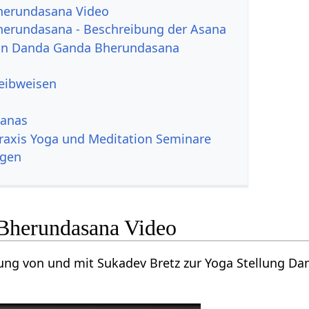
herundasana Video
erundasana - Beschreibung der Asana
 von Danda Ganda Bherundasana
reibweisen
sanas
Praxis Yoga und Meditation Seminare
ngen
Bherundasana Video
tung von und mit Sukadev Bretz zur Yoga Stellung D