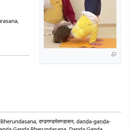
urasana,
undasana, दण्डगण्डभेरुण्डासन, daṇḍa-gaṇḍa-
Danda Ganda Bherundasana, Danda Ganda