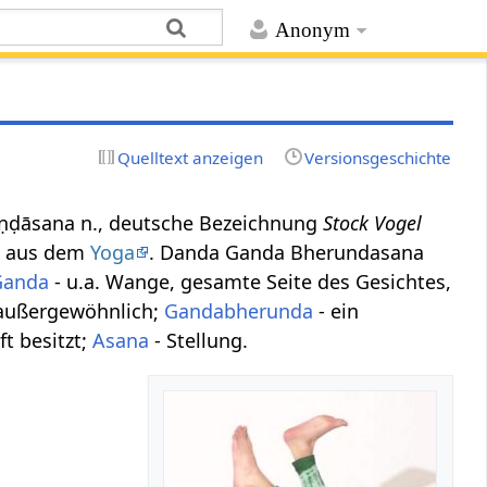
Anonym
Quelltext anzeigen
Versionsgeschichte
ruṇḍāsana n., deutsche Bezeichnung
Stock Vogel
aus dem
Yoga
. Danda Ganda Bherundasana
Ganda
- u.a. Wange, gesamte Seite des Gesichtes,
, außergewöhnlich;
Gandabherunda
- ein
t besitzt;
Asana
- Stellung.