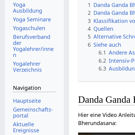
Yoga
1
Danda Ganda B
Ausbildung
2
Danda Ganda Bh
Yoga Seminare
3
Klassifikation
Yogaschulen
4
Quellen
5
Alternative Sch
Berufsverband
der
6
Siehe auch
Yogalehrer/inne
6.1
Andere A
n
6.2
Intensiv-
Yogalehrer
6.3
Ausbildu
Verzeichnis
Navigation
Danda Ganda 
Hauptseite
Gemeinschafts­
Hier eine Video Anlei
portal
Bherundasana:
Aktuelle
Ereignisse