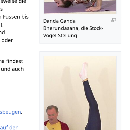
gsweise die
as
 Füssen bis
Danda Ganda
).
Bherundasana, die Stock-
nd
Vogel-Stellung
oder
a findest
und auch
tsbeugen
,
auf den