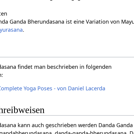
ten
nda Ganda Bherundasana ist eine Variation von May
yurasana
.
sana findet man beschrieben in folgenden
n:
Complete Yoga Poses - von Daniel Lacerda
chreibweisen
sana kann auch geschrieben werden Danda Ganda Bher
gandabherundasana, danda-ganda-bherundasana, 