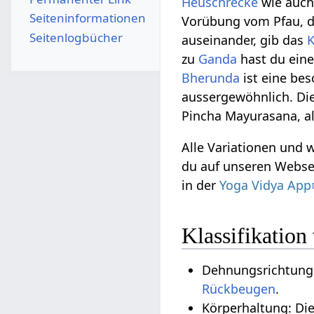
Heuschrecke
wie auc
Seiten­­informationen
Vorübung vom Pfau,
Seitenlogbücher
auseinander, gib das
K
zu
Ganda
hast du ein
Bherunda
ist eine be
aussergewöhnlich. Di
Pincha Mayurasana, a
Alle Variationen und
du auf unseren Webs
in der
Yoga Vidya App
Klassifikatio
Dehnungsrichtung
Rückbeugen
.
Körperhaltung: Di