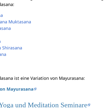
asana:
na
vana Muktasana
asana
a
 Shirasana
ana
sana ist eine Variation von Mayurasana:
 von Mayurasana
 Yoga und Meditation Seminare