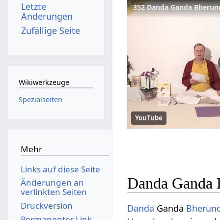
Letzte
352 Danda Ganda Bherun
Änderungen
Zufällige Seite
Wikiwerkzeuge
Spezialseiten
YouTube
Mehr
Links auf diese Seite
Danda Ganda B
Änderungen an
verlinkten Seiten
Druckversion
Danda
Ganda
Bherun
Permanenter Link