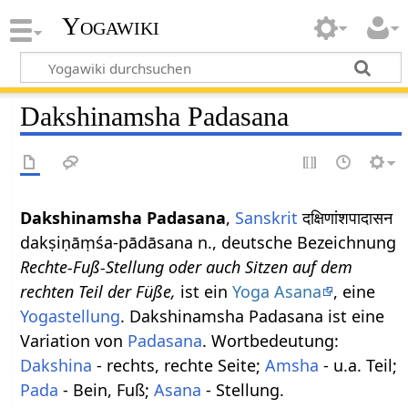
Yogawiki
Dakshinamsha Padasana
Dakshinamsha Padasana
,
Sanskrit
दक्षिणांशपादासन
dakṣiṇāṃśa-pādāsana n., deutsche Bezeichnung
Rechte-Fuß-Stellung oder auch Sitzen auf dem
rechten Teil der Füße,
ist ein
Yoga Asana
, eine
Yogastellung
. Dakshinamsha Padasana ist eine
Variation von
Padasana
. Wortbedeutung:
Dakshina
- rechts, rechte Seite;
Amsha
- u.a. Teil;
Pada
- Bein, Fuß;
Asana
- Stellung.