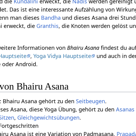
rd die
Kundalini
erweckt, die
Nadis
werden gereinigt 
et. Das ist eine interessante Aufzählung von Wirkun
 wenn man dieses
Bandha
und dieses Asana drei Stund
ni erweckt, die
Granthis
, die Knoten werden gelöst u
weitere Informationen von
Bhairu Asana
findest du au
Hauptseite
,
Yoga Vidya Hauptseite
und auch in de
 oder Android.
 von Bhairu Asana
 Bhairu Asana gehört zu den
Seitbeugen
.
eses Asana, diese Yoga Übung, gehört zu den
Asanas 
Sitzen
,
Gleichgewichtsübungen
.
 Fortgeschritten
airu Asana ist eine Variation von Padmasana,
Prapad