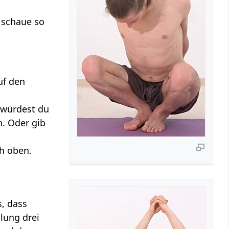
 schaue so
uf den
 würdest du
. Oder gib
ch oben.
s, dass
lung drei