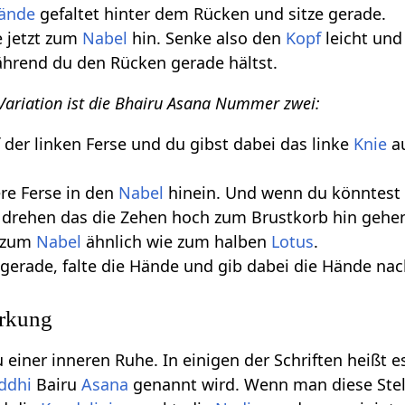
ände
gefaltet hinter dem Rücken und sitze gerade.
 jetzt zum
Nabel
hin. Senke also den
Kopf
leicht und
hrend du den Rücken gerade hältst.
 Variation ist die Bhairu Asana Nummer zwei:
f der linken Ferse und du gibst dabei das linke
Knie
a
ere Ferse in den
Nabel
hinein. Und wenn du könntest
 drehen das die Zehen hoch zum Brustkorb hin gehen
e zum
Nabel
ähnlich wie zum halben
Lotus
.
gerade, falte die Hände und gib dabei die Hände na
irkung
u einer inneren Ruhe. In einigen der Schriften heißt e
iddhi
Bairu
Asana
genannt wird. Wenn man diese Stel