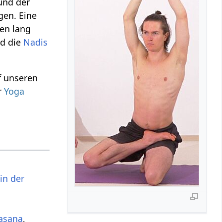
und der
gen. Eine
en lang
nd die
Nadis
f unseren
r
Yoga
in der
asana
,