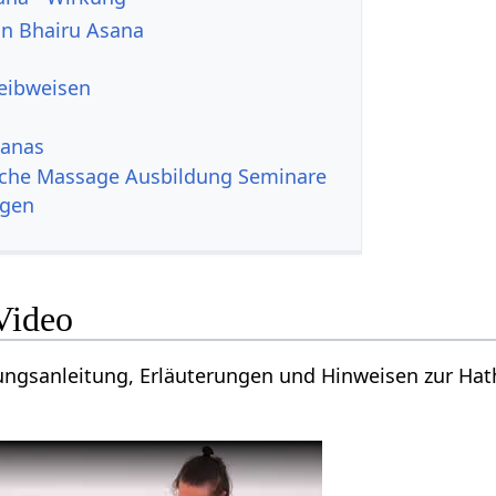
von Bhairu Asana
reibweisen
sanas
iche Massage Ausbildung Seminare
ngen
Video
ungsanleitung, Erläuterungen und Hinweisen zur Ha