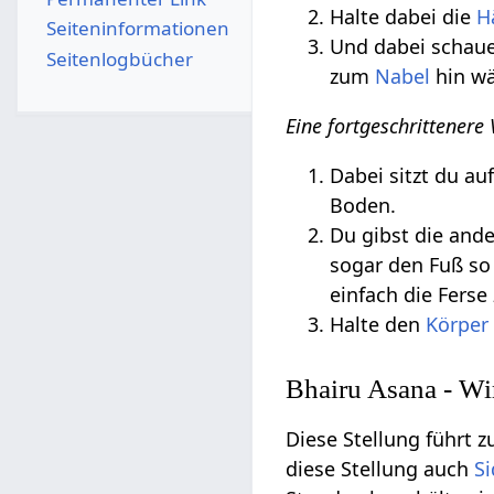
Halte dabei die
H
Seiten­­informationen
Und dabei schaue
Seitenlogbücher
zum
Nabel
hin wä
Eine fortgeschrittenere
Dabei sitzt du au
Boden.
Du gibst die and
sogar den Fuß so
einfach die Fers
Halte den
Körper
Bhairu Asana - W
Diese Stellung führt z
diese Stellung auch
S