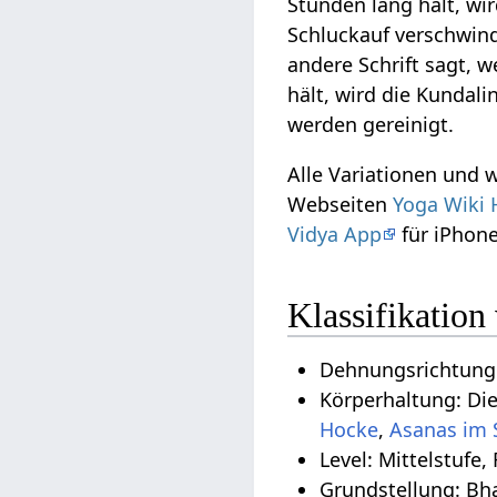
Stunden lang hält, wi
Schluckauf verschwind
andere Schrift sagt,
hält, wird die Kundali
werden gereinigt.
Alle Variationen und 
Webseiten
Yoga Wiki 
Vidya App
für iPhone
Klassifikation
Dehnungsrichtung:
Körperhaltung: Di
Hocke
,
Asanas im 
Level: Mittelstufe,
Grundstellung: Bh