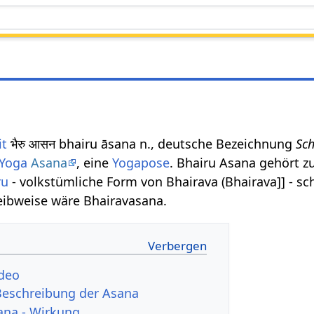
it
भैरु आसन bhairu āsana n., deutsche Bezeichnung
Sch
 Yoga
Asana
, eine
Yogapose
. Bhairu Asana gehört z
ru
- volkstümliche Form von Bhairava (Bhairava]] - sc
eibweise wäre Bhairavasana.
ideo
Beschreibung der Asana
ana - Wirkung