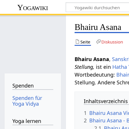
Yogawiki
Bhairu Asana
Seite
Diskussion
Bhairu Asana
,
Sanskr
Stellung,
ist ein
Hatha
Wortbedeutung:
Bhai
Stellung. Andere Schr
Spenden
Spenden für
Inhaltsverzeichnis
Yoga Vidya
1
Bhairu Asana V
2
Bhairu Asana - 
Yoga lernen
2.1
Bhairu As