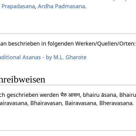
,
Prapadasana
,
Ardha Padmasana
.
man beschrieben in folgenden Werken/Quellen/Orten:
aditional Asanas - by M.L. Gharote
chreibweisen
h geschrieben werden भैरु आसन, bhairu āsana, Bhairu
airavasana, Bhairavasan, Bairavasana, Bheravasana.