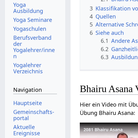
Yoga
3
Klassifikation 
Ausbildung
4
Quellen
Yoga Seminare
5
Alternative Sch
Yogaschulen
6
Siehe auch
Berufsverband
6.1
Andere A
der
6.2
Ganzheitl
Yogalehrer/inne
n
6.3
Ausbildu
Yogalehrer
Verzeichnis
Bhairu Asana 
Navigation
Hauptseite
Hier ein Video mit Üb
Gemeinschafts­
Übung Bhairu Asana:
portal
Aktuelle
2081 Bhairu Asana
Ereignisse