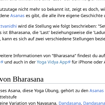
zutage nicht mehr so bekannt ist, zeigt es doch, wie
edene
Asanas
es gibt, die alle ihre eigene Geschicht
ttvanidhi
wird die Stellung wie folgt beschrieben: "Se
as ist Bharasana, die 'Last' beziehungsweise die 'La
 kann es sich auf zwei verschiedene Stellungen bezi
weitere Informationen von "Bharasana" findest du a
e
und auch in der
Yoga Vidya App
für iPhone oder 
 von Bharasana
eses Asana, diese Yoga Übung, gehört zu den
Asanas 
ttelstufe
 eine Variation von Navasana,
Dandasana
,
Dandasan