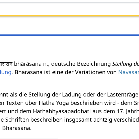
ारासन bhārāsana n., deutsche Bezeichnung
Stellung d
llung
. Bharasana ist eine der Variationen von
Navasa
t als die Stellung der Ladung oder der Lastenträger,
ten Texten über Hatha Yoga beschrieben wird - dem Sr
ert und dem Hathabhyasapaddhati aus dem 17. Jahr
e Schriften beschreiben insgesamt achtzig verschie
h Bharasana.