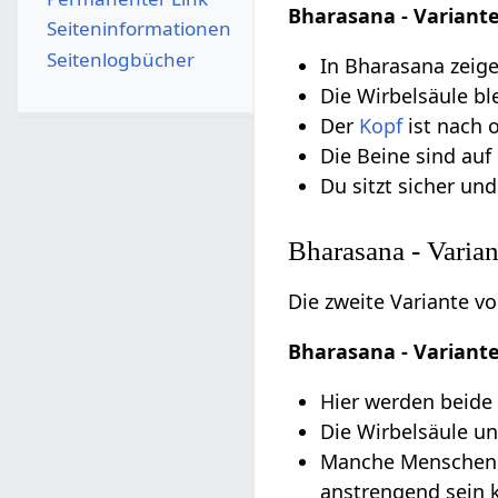
Bharasana - Variante
Seiten­­informationen
Seitenlogbücher
In Bharasana zeig
Die Wirbelsäule ble
Der
Kopf
ist nach 
Die Beine sind au
Du sitzt sicher und
Bharasana - Varian
Die zweite Variante v
Bharasana - Variante
Hier werden beide
Die Wirbelsäule un
Manche Menschen p
anstrengend sein k