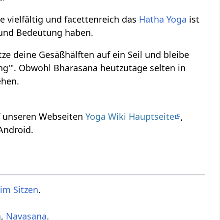
 vielfältig und facettenreich das
Hatha Yoga
ist
e und Bedeutung haben.
tze deine Gesäßhälften auf ein Seil und bleibe
dung'". Obwohl Bharasana heutzutage selten in
ehen.
uf unseren Webseiten
Yoga Wiki Hauptseite
,
Android.
im Sitzen
.
a
,
Navasana
.