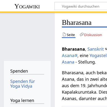
Yogawiki
Bharasana
Seite
Diskussion
Bharasana
,
Sanskrit
भ
Asana
, eine
Yogaste
Asana
- Stellung.
Spenden
Bharasana, auch bekann
Asana, das in zwei al
Spenden für
aus dem 19. Jahrhund
Yoga Vidya
Kapalakuruntaka. Dies
Asanas, darunter auc
Yoga lernen