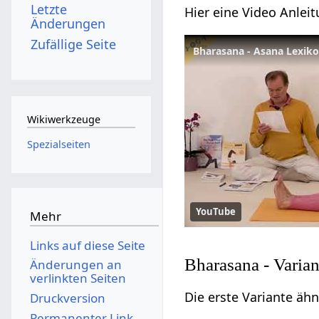
Letzte
Hier eine Video Anlei
Änderungen
Zufällige Seite
Bharasana - Asana Lexik
Wikiwerkzeuge
Spezialseiten
YouTube
Mehr
Links auf diese Seite
Bharasana - Varian
Änderungen an
verlinkten Seiten
Die erste Variante ähn
Druckversion
Permanenter Link