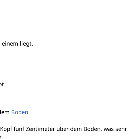
r einem liegt.
ot.
 dem
Boden
.
 Kopf fünf Zentimeter über dem Boden, was sehr
t.