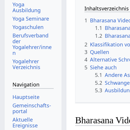
Yoga
Inhaltsverzeichnis
Ausbildung
Yoga Seminare
1
Bharasana Vide
Yogaschulen
1.1
Bharasana
Berufsverband
1.2
Bharasana
der
2
Klassifikation 
Yogalehrer/inne
3
Quellen
n
4
Alternative Sch
Yogalehrer
Verzeichnis
5
Siehe auch
5.1
Andere A
5.2
Schwange
Navigation
5.3
Ausbildu
Hauptseite
Gemeinschafts­
portal
Bharasana Vid
Aktuelle
Ereignisse