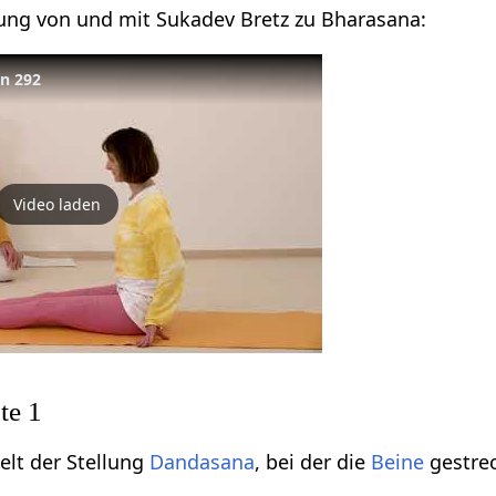
tung von und mit Sukadev Bretz zu Bharasana:
on 292
Video laden
te 1
elt der Stellung
Dandasana
, bei der die
Beine
gestre