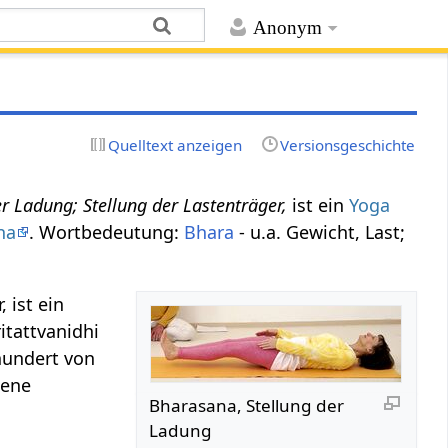
Anonym
Quelltext anzeigen
Versionsgeschichte
er Ladung; Stellung der Lastenträger,
ist ein
Yoga
na
. Wortbedeutung:
Bhara
- u.a. Gewicht, Last;
 ist ein
itattvanidhi
hundert von
dene
Bharasana, Stellung der
Ladung