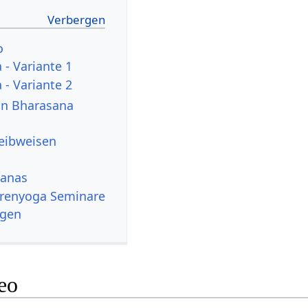
o
 - Variante 1
 - Variante 2
von Bharasana
reibweisen
sanas
renyoga Seminare
ngen
eo