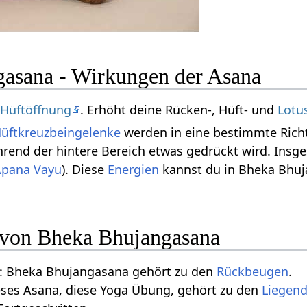
asana - Wirkungen der Asana
e
Hüftöffnung
. Erhöht deine Rücken-, Hüft- und
Lotus
üftkreuzbeingelenke
werden in eine bestimmte Richt
hrend der hintere Bereich etwas gedrückt wird. Insg
Apana Vayu
). Diese
Energien
kannst du in Bheka Bhu
n von Bheka Bhujangasana
: Bheka Bhujangasana gehört zu den
Rückbeugen
.
eses Asana, diese Yoga Übung, gehört zu den
Liegen