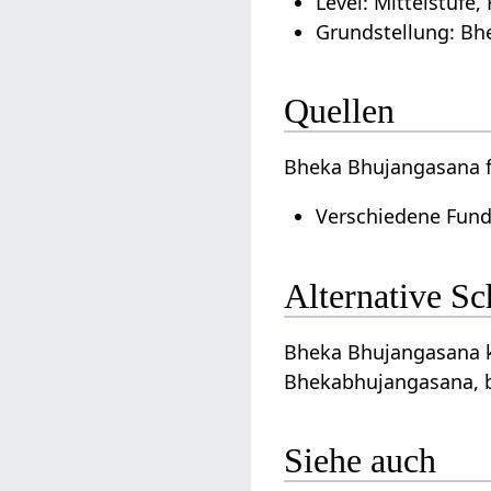
Level: Mittelstufe,
Grundstellung: Bh
Quellen
Bheka Bhujangasana f
Verschiedene Fund
Alternative S
Bheka Bhujangasana k
Bhekabhujangasana, b
Siehe auch