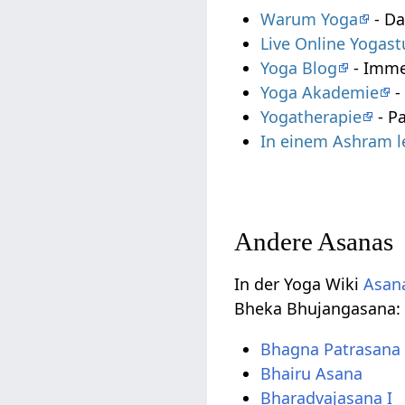
Warum Yoga
- Da
Live Online Yogas
Yoga Blog
- Imme
Yoga Akademie
-
Yogatherapie
- P
In einem Ashram 
Andere Asanas
In der Yoga Wiki
Asana
Bheka Bhujangasana:
Bhagna Patrasana
Bhairu Asana
Bharadvajasana I