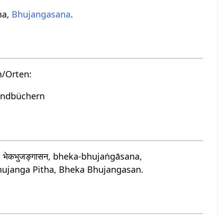
na,
Bhujangasana
.
n/Orten:
Handbüchern
ेकभुजङ्गासन, bheka-bhujaṅgāsana,
ujanga Pitha, Bheka Bhujangasan.