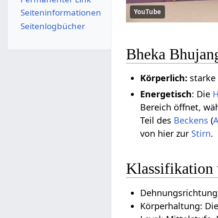
Seiten­­informationen
YouTube
Seitenlogbücher
Bheka Bhujang
Körperlich:
stark
Energetisch
: Die
H
Bereich öffnet, wä
Teil des
Beckens
(
von hier zur
Stirn
.
Klassifikatio
Dehnungsrichtung
Körperhaltung: Di