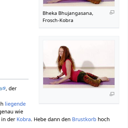
Bheka Bhujangasana,
Frosch-Kobra
a
, der
ch
liegende
 genau wie
 in der
Kobra
. Hebe dann den
Brustkorb
hoch