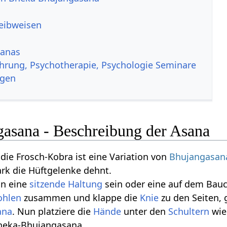
reibweisen
sanas
ahrung, Psychotherapie, Psychologie Seminare
ngen
asana - Beschreibung der Asana
ie Frosch-Kobra ist eine Variation von
Bhujangasan
ark die Hüftgelenke dehnt.
nn eine
sitzende Haltung
sein oder eine auf dem Bau
ohlen
zusammen und klappe die
Knie
zu den Seiten,
ana
. Nun platziere die
Hände
unter den
Schultern
wie
Bheka-Bhujangasana.