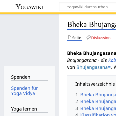
Yogawiki
Bheka Bhujang
Seite
Diskussion
Bheka Bhujangasan
Bhujangasana - die
Kob
von
Bhujangasana
.
Spenden
Inhaltsverzeichnis
Spenden für
Yoga Vidya
1
Bheka Bhujanga
2
Bheka Bhujanga
3
Bheka Bhujanga
Yoga lernen
4
Klassifikation 