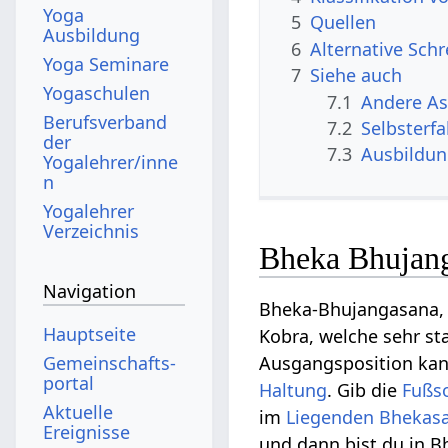
Yoga
5
Quellen
Ausbildung
6
Alternative Sch
Yoga Seminare
7
Siehe auch
Yogaschulen
7.1
Andere A
Berufsverband
7.2
Selbsterf
der
7.3
Ausbildu
Yogalehrer/inne
n
Yogalehrer
Verzeichnis
Bheka Bhujang
Navigation
Bheka-Bhujangasana, d
Hauptseite
Kobra, welche sehr st
Gemeinschafts­
Ausgangsposition ka
portal
Haltung
. Gib die
Fußs
Aktuelle
im
Liegenden Bhekas
Ereignisse
und dann bist du in 