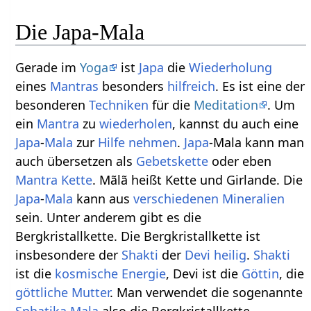
Die Japa-Mala
Gerade im
Yoga
ist
Japa
die
Wiederholung
eines
Mantras
besonders
hilfreich
. Es ist eine der
besonderen
Techniken
für die
Meditation
. Um
ein
Mantra
zu
wiederholen
, kannst du auch eine
Japa
-
Mala
zur
Hilfe
nehmen
.
Japa
-Mala kann man
auch übersetzen als
Gebetskette
oder eben
Mantra
Kette
. Mãlã heißt Kette und Girlande. Die
Japa
-
Mala
kann aus
verschiedenen
Mineralien
sein. Unter anderem gibt es die
Bergkristallkette. Die Bergkristallkette ist
insbesondere der
Shakti
der
Devi
heilig
.
Shakti
ist die
kosmische Energie
, Devi ist die
Göttin
, die
göttliche Mutter
. Man verwendet die sogenannte
Sphatika Mala
also die Bergkristallkette