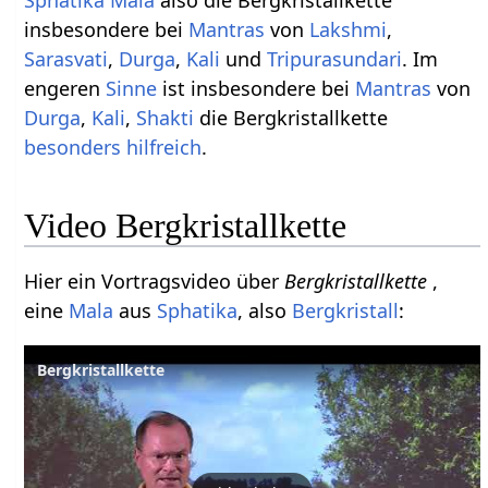
insbesondere bei
Mantras
von
Lakshmi
,
Sarasvati
,
Durga
,
Kali
und
Tripurasundari
. Im
engeren
Sinne
ist insbesondere bei
Mantras
von
Durga
,
Kali
,
Shakti
die Bergkristallkette
besonders
hilfreich
.
Video Bergkristallkette
Hier ein Vortragsvideo über
Bergkristallkette
,
eine
Mala
aus
Sphatika
, also
Bergkristall
:
Bergkristallkette