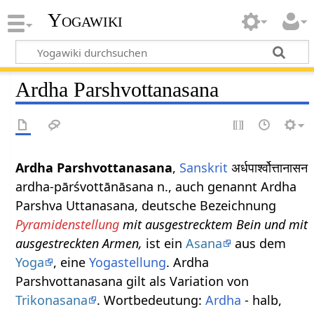
Yogawiki
Ardha Parshvottanasana
Ardha Parshvottanasana
,
Sanskrit
अर्धपार्श्वोत्तानासन
ardha-pārśvottānāsana n., auch genannt Ardha
Parshva Uttanasana, deutsche Bezeichnung
Pyramidenstellung
mit ausgestrecktem Bein und mit
ausgestreckten Armen,
ist ein
Asana
aus dem
Yoga
, eine
Yogastellung
. Ardha
Parshvottanasana gilt als Variation von
Trikonasana
. Wortbedeutung:
Ardha
- halb,