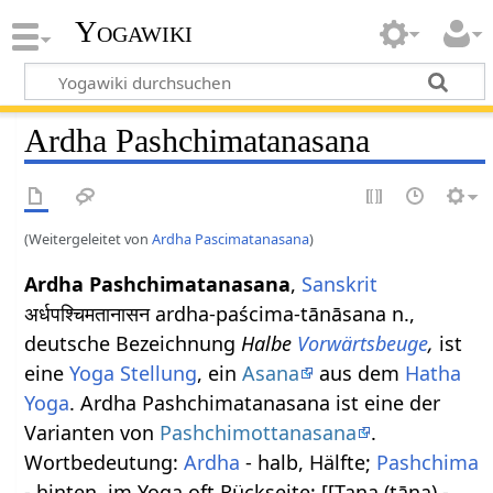
Yogawiki
Ardha Pashchimatanasana
(Weitergeleitet von
Ardha Pascimatanasana
)
Ardha Pashchimatanasana
,
Sanskrit
अर्धपश्चिमतानासन ardha-paścima-tānāsana n.,
deutsche Bezeichnung
Halbe
Vorwärtsbeuge
,
ist
eine
Yoga Stellung
, ein
Asana
aus dem
Hatha
Yoga
. Ardha Pashchimatanasana ist eine der
Varianten von
Pashchimottanasana
.
Wortbedeutung:
Ardha
- halb, Hälfte;
Pashchima
- hinten, im Yoga oft Rückseite; [[Tana (tāna) -