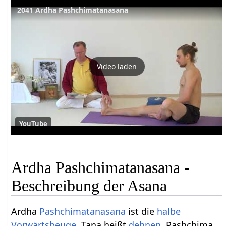
2041 Ardha Pashchimatanasana
Video laden
YouTube
Ardha Pashchimatanasana -
Beschreibung der Asana
Ardha
Pashchimatanasana
ist die
halbe
Vorwärtsbeuge
. Tana heißt
dehnen
, Pashchima