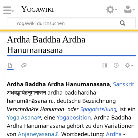
Yogawiki
Ardha Baddha Ardha
Hanumanasana
Ardha Baddha Ardha Hanumanasana
,
Sanskrit
अर्धबद्धार्धहनुमानासन ardha-baddhārdha-
hanumānāsana n., deutsche Bezeichnung
Verschränkte Hanuman- oder
Spagatstellung
,
ist ein
Yoga Asana
, eine
Yogaposition
. Ardha Baddha
Ardha Hanumanasana gehört zu den Variationen
von
Anjaneyasana
. Wortbedeutung:
Ardha
-