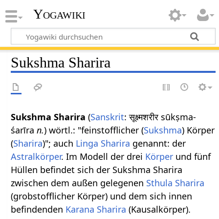
Yogawiki
Sukshma Sharira
Sukshma Sharira
(
Sanskrit
: सूक्ष्मशरीर sūkṣma-
śarīra
n.
) wörtl.: "feinstofflicher (
Sukshma
) Körper
(
Sharira
)"; auch
Linga Sharira
genannt: der
Astralkörper
. Im Modell der drei
Körper
und fünf
Hüllen befindet sich der Sukshma Sharira
zwischen dem außen gelegenen
Sthula Sharira
(grobstofflicher Körper) und dem sich innen
befindenden
Karana Sharira
(Kausalkörper).