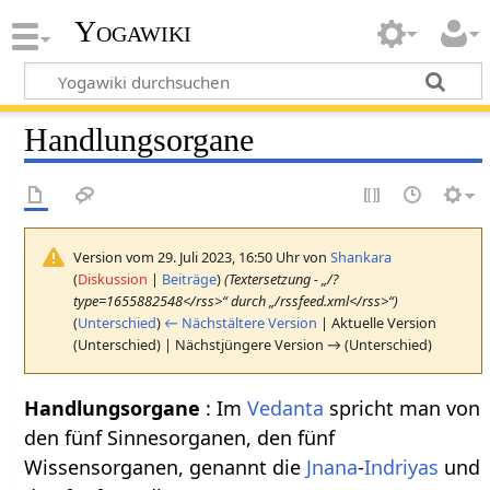
Yogawiki
Handlungsorgane
Version vom 29. Juli 2023, 16:50 Uhr von
Shankara
(
Diskussion
|
Beiträge
)
(Textersetzung - „/?
type=1655882548</rss>“ durch „/rssfeed.xml</rss>“)
(
Unterschied
)
← Nächstältere Version
| Aktuelle Version
(Unterschied) | Nächstjüngere Version → (Unterschied)
Handlungsorgane‏‎
: Im
Vedanta
spricht man von
den fünf Sinnesorganen, den fünf
Wissensorganen, genannt die
Jnana
-
Indriyas
und