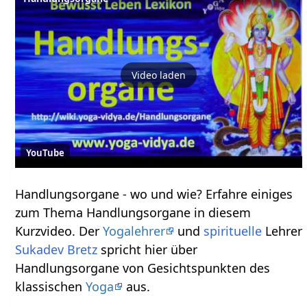
Video laden
YouTube
Handlungsorgane‏‎ - wo und wie? Erfahre einiges
zum Thema Handlungsorgane‏‎ in diesem
Kurzvideo. Der
Yogalehrer
und
spirituelle
Lehrer
Sukadev Bretz
spricht hier über
Handlungsorgane‏‎ von Gesichtspunkten des
klassischen
Yoga
aus.