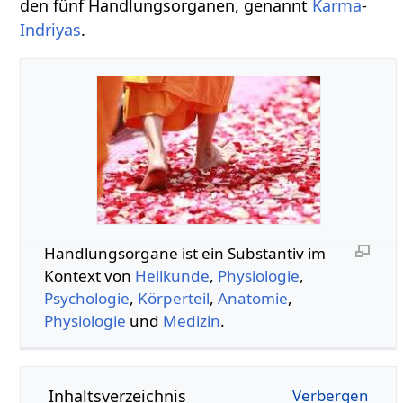
den fünf Handlungsorganen, genannt
Karma
-
Indriyas
.
Handlungsorgane‏‎ ist ein Substantiv im
Kontext von
Heilkunde
,
Physiologie
,
Psychologie
,
Körperteil
,
Anatomie
,
Physiologie
und
Medizin
.
Inhaltsverzeichnis