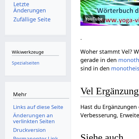
Letzte
Änderungen
Zufällige Seite
YouTube
.
Woher stammt Vel? Wo
Wikiwerkzeuge
gerade in den
monoth
Spezialseiten
sind in den
monotheis
Vel Ergänzun
Mehr
Hast du Ergänzungen o
Links auf diese Seite
Verbesserung, Erweite
Änderungen an
verlinkten Seiten
Druckversion
Siehe auch
Permanenter Link