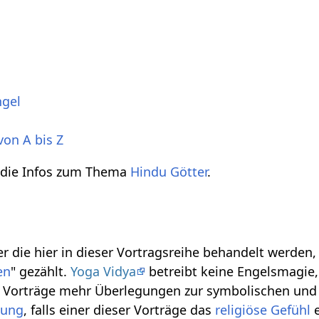
ngel
von A bis Z
h die Infos zum Thema
Hindu Götter
.
r die hier in dieser Vortragsreihe behandelt werden
en
" gezählt.
Yoga Vidya
betreibt keine Engelsmagie, 
se Vorträge mehr Überlegungen zur symbolischen und
gung
, falls einer dieser Vorträge das
religiöse
Gefühl
e