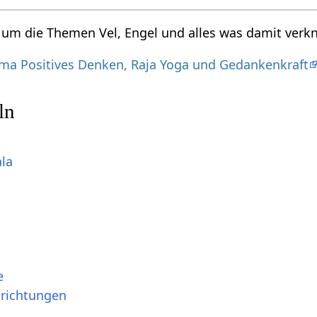
d um die Themen Vel, Engel und alles was damit verkn
a Positives Denken, Raja Yoga und Gedankenkraft
ln
ala
e
srichtungen