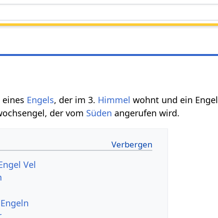
e eines
Engels
, der im 3.
Himmel
wohnt und ein Engel
wochsengel, der vom
Süden
angerufen wird.
Engel Vel
n
 Engeln
r