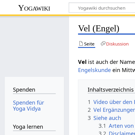
Yogawiki
Vel (Engel)
Seite
Diskussion
Vel
ist auch der Nam
Engelskunde
ein Mitt
Inhaltsverzeichnis
Spenden
1
Video über den 
Spenden für
Yoga Vidya
2
Vel Ergänzunge
3
Siehe auch
3.1
Arten von
Yoga lernen
3.2
Disclaime