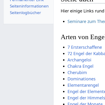
Seiten­­informationen
Hier einige Links run
Seitenlogbücher
Seminare zum Them
Arten von Enge
7 Ersterschaffene
72 Engel der Kabb
Archangeloi
Chakra Engel
Cherubim
Dominationes
Elementarengel
Engel der Element
Engel der Himmel
Engel der Monate