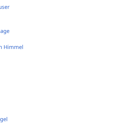
user
tage
en Himmel
gel