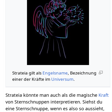
Strateia gilt als
Engelsname
, Bezeichnung
einer der Kräfte im
Universum
.
Strateia könnte man auch als die magische
Kraft
von Sternschnuppen interpretieren. Siehst du
eine Sternschnuppe, wenn es also so aussieht,