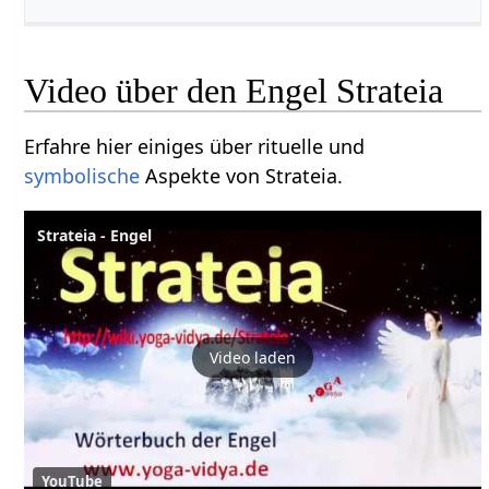
Video über den Engel Strateia
Erfahre hier einiges über rituelle und
symbolische
Aspekte von Strateia.
Strateia - Engel
Video laden
YouTube