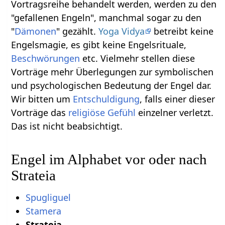
Vortragsreihe behandelt werden, werden zu den
"gefallenen Engeln", manchmal sogar zu den
"
Dämonen
" gezählt.
Yoga Vidya
betreibt keine
Engelsmagie, es gibt keine Engelsrituale,
Beschwörungen
etc. Vielmehr stellen diese
Vorträge mehr Überlegungen zur symbolischen
und psychologischen Bedeutung der Engel dar.
Wir bitten um
Entschuldigung
, falls einer dieser
Vorträge das
religiöse
Gefühl
einzelner verletzt.
Das ist nicht beabsichtigt.
Engel im Alphabet vor oder nach
Strateia
Spugliguel
Stamera
Strateia