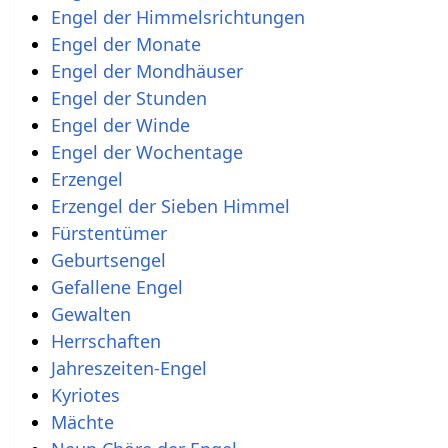
Engel der Himmelsrichtungen
Engel der Monate
Engel der Mondhäuser
Engel der Stunden
Engel der Winde
Engel der Wochentage
Erzengel
Erzengel der Sieben Himmel
Fürstentümer
Geburtsengel
Gefallene Engel
Gewalten
Herrschaften
Jahreszeiten-Engel
Kyriotes
Mächte