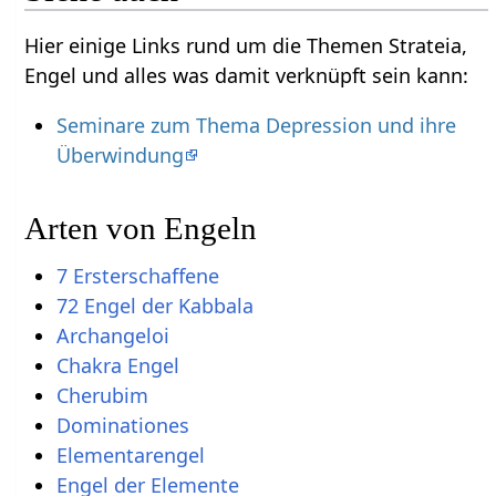
Hier einige Links rund um die Themen Strateia,
Engel und alles was damit verknüpft sein kann:
Seminare zum Thema Depression und ihre
Überwindung
Arten von Engeln
7 Ersterschaffene
72 Engel der Kabbala
Archangeloi
Chakra Engel
Cherubim
Dominationes
Elementarengel
Engel der Elemente