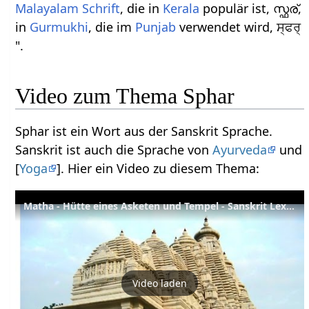
Malayalam Schrift
, die in
Kerala
populär ist, സ്ഫര്,
in
Gurmukhi
, die im
Punjab
verwendet wird, ਸ੍ਫਰ੍
".
Video zum Thema Sphar
Sphar ist ein Wort aus der Sanskrit Sprache.
Sanskrit ist auch die Sprache von
Ayurveda
und
[
Yoga
]. Hier ein Video zu diesem Thema:
Matha - Hütte eines Asketen und Tempel - Sanskrit Lexikon
Video laden