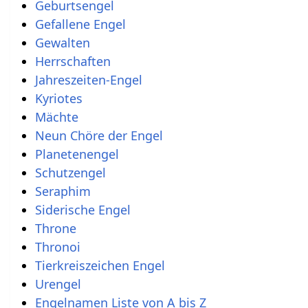
Geburtsengel
Gefallene Engel
Gewalten
Herrschaften
Jahreszeiten-Engel
Kyriotes
Mächte
Neun Chöre der Engel
Planetenengel
Schutzengel
Seraphim
Siderische Engel
Throne
Thronoi
Tierkreiszeichen Engel
Urengel
Engelnamen Liste von A bis Z