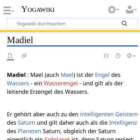
Yogawiki
Madiel
Madiel
: Mael (auch
Mael
) ist der
Engel
des
Wassers
- ein
Wasserengel
- und gilt als der
leitende Erzengel des Wassers.
Er gehört aber auch zu den
intelligenten
Geistern
des
Saturn
und gilt daher auch als die
Intelligenz
des
Planeten
Saturn, obgleich der Saturn
eigentlich ein
Erdplanet
ist, denn Saturn regiert