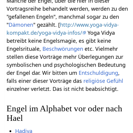
Manche der Engel, über die hier in dieser
Vortragsreihe behandelt werden, werden zu den
"gefallenen Engeln", manchmal sogar zu den
"
Dämonen
" gezählt. [
http://www.yoga-vidya-
kompakt.de/yoga-vidya-infos/
Yoga Vidya
betreibt keine Engelsmagie, es gibt keine
Engelsrituale,
Beschwörungen
etc. Vielmehr
stellen diese Vorträge mehr Überlegungen zur
symbolischen und psychologischen Bedeutung
der Engel dar. Wir bitten um
Entschuldigung
,
falls einer dieser Vorträge das
religiöse
Gefühl
einzelner verletzt. Das ist nicht beabsichtigt.
Engel im Alphabet vor oder nach
Hael
Hadiya