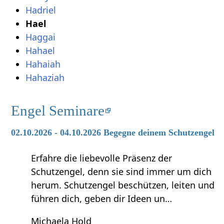
Hadriel
Hael
Haggai
Hahael
Hahaiah
Hahaziah
Engel Seminare
02.10.2026 - 04.10.2026 Begegne deinem Schutzengel
Erfahre die liebevolle Präsenz der
Schutzengel, denn sie sind immer um dich
herum. Schutzengel beschützen, leiten und
führen dich, geben dir Ideen un…
Michaela Hold