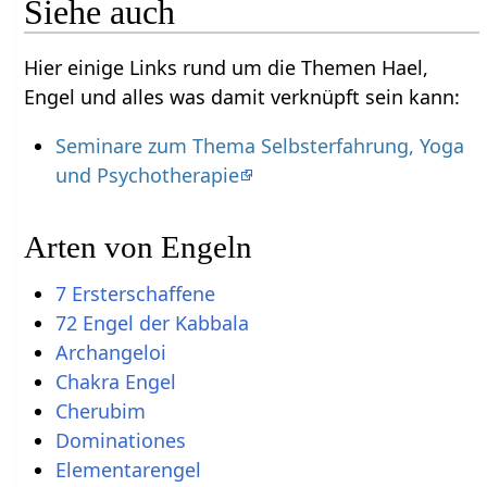
Siehe auch
Hier einige Links rund um die Themen Hael,
Engel und alles was damit verknüpft sein kann:
Seminare zum Thema Selbsterfahrung, Yoga
und Psychotherapie
Arten von Engeln
7 Ersterschaffene
72 Engel der Kabbala
Archangeloi
Chakra Engel
Cherubim
Dominationes
Elementarengel