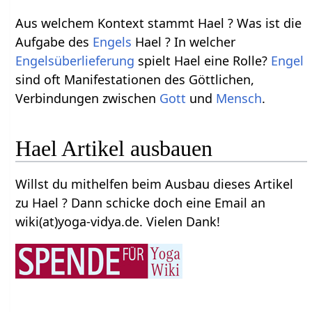
Aus welchem Kontext stammt Hael ? Was ist die
Aufgabe des
Engels
Hael ? In welcher
Engelsüberlieferung
spielt Hael eine Rolle?
Engel
sind oft Manifestationen des Göttlichen,
Verbindungen zwischen
Gott
und
Mensch
.
Hael Artikel ausbauen
Willst du mithelfen beim Ausbau dieses Artikel
zu Hael ? Dann schicke doch eine Email an
wiki(at)yoga-vidya.de. Vielen Dank!