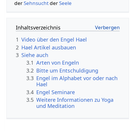
der
Sehnsucht
der
Seele
Inhaltsverzeichnis
1
Video über den Engel Hael
2
Hael Artikel ausbauen
3
Siehe auch
3.1
Arten von Engeln
3.2
Bitte um Entschuldigung
3.3
Engel im Alphabet vor oder nach
Hael
3.4
Engel Seminare
3.5
Weitere Informationen zu Yoga
und Meditation