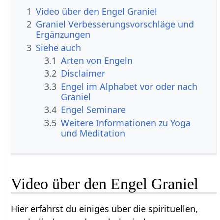
1
Video über den Engel Graniel
2
Graniel Verbesserungsvorschläge und
Ergänzungen
3
Siehe auch
3.1
Arten von Engeln
3.2
Disclaimer
3.3
Engel im Alphabet vor oder nach
Graniel
3.4
Engel Seminare
3.5
Weitere Informationen zu Yoga
und Meditation
Video über den Engel Graniel
Hier erfährst du einiges über die spirituellen,