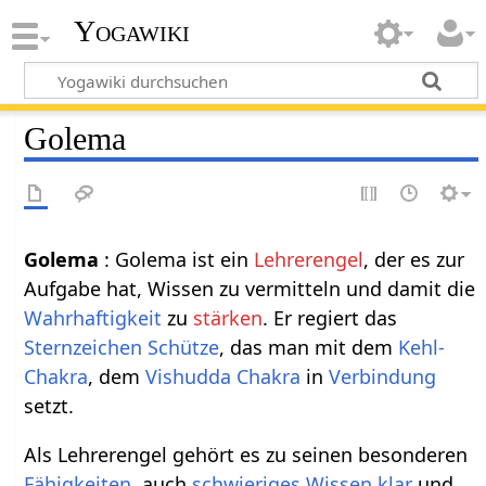
Yogawiki
Golema
Golema
: Golema ist ein
Lehrerengel
, der es zur
Aufgabe hat, Wissen zu vermitteln und damit die
Wahrhaftigkeit
zu
stärken
. Er regiert das
Sternzeichen
Schütze
, das man mit dem
Kehl-
Chakra
, dem
Vishudda Chakra
in
Verbindung
setzt.
Als Lehrerengel gehört es zu seinen besonderen
Fähigkeiten
, auch
schwieriges
Wissen
klar
und