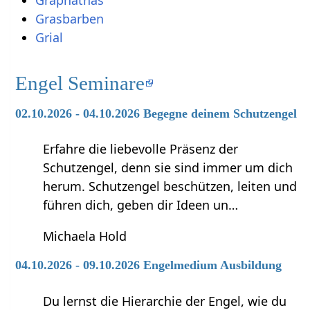
Grasbarben
Grial
Engel Seminare
02.10.2026 - 04.10.2026 Begegne deinem Schutzengel
Erfahre die liebevolle Präsenz der
Schutzengel, denn sie sind immer um dich
herum. Schutzengel beschützen, leiten und
führen dich, geben dir Ideen un…
Michaela Hold
04.10.2026 - 09.10.2026 Engelmedium Ausbildung
Du lernst die Hierarchie der Engel, wie du