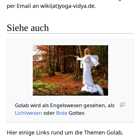
per Email an wiki(at)yoga-vidya.de.
Siehe auch
Golab wird als Engelswesen gesehen, als
Lichtwesen
oder
Bote
Gottes
Hier einige Links rund um die Themen Golab,