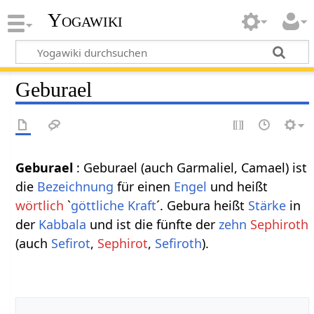
Yogawiki
Geburael
Geburael
: Geburael (auch Garmaliel, Camael) ist
die
Bezeichnung
für einen
Engel
und heißt
wörtlich
`
göttliche
Kraft
´. Gebura heißt
Stärke
in
der
Kabbala
und ist die fünfte der
zehn
Sephiroth
(auch
Sefirot
,
Sephirot
,
Sefiroth
).