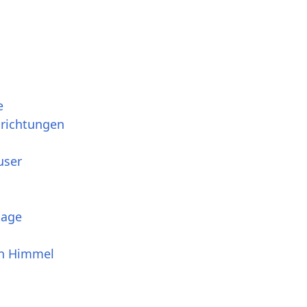
e
srichtungen
user
tage
en Himmel