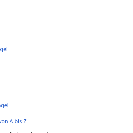
gel
ngel
von A bis Z