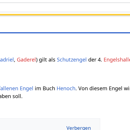
adriel
,
Gaderel
) gilt als
Schutzengel
der 4.
Engelshall
fallenen
Engel
im Buch
Henoch
. Von diesem Engel wir
ben soll.