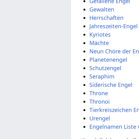
Gefallene Engel
Gewalten
Herrschaften
Jahreszeiten-Engel
Kyriotes
Mächte
Neun Chöre der En
Planetenengel
Schutzengel
Seraphim
Siderische Engel
Throne
Thronoi
Tierkreiszeichen E
Urengel
Engelnamen Liste 