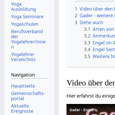
Yoga
1
Video über den 
Ausbildung
2
Gader - weitere
Yoga Seminare
3
Siehe auch
Yogaschulen
3.1
Arten von
Berufsverband
3.2
Anmerku
der
Yogalehrer/inne
3.3
Engel im 
n
3.4
Engel Sem
Yogalehrer
3.5
Weitere I
Verzeichnis
Navigation
Video über de
Hauptseite
Gemeinschafts­
Hier erfährst du eini
portal
Aktuelle
Gader - Engel
Ereignisse