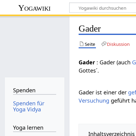
Yogawiki
Gader
Seite
Diskussion
Gader
: Gader (auch
G
Gottes´.
Spenden
Gader ist einer der
ge
Versuchung
geführt ha
Spenden für
Yoga Vidya
Yoga lernen
Inhaltsverzeichnis