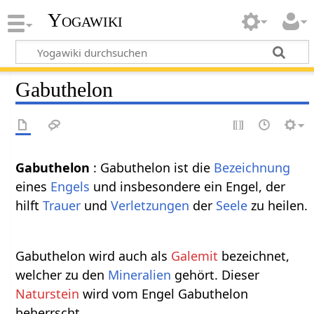
Yogawiki
Gabuthelon
Gabuthelon
: Gabuthelon ist die
Bezeichnung
eines
Engels
und insbesondere ein Engel, der
hilft
Trauer
und
Verletzungen
der
Seele
zu heilen.
Gabuthelon wird auch als
Galemit
bezeichnet,
welcher zu den
Mineralien
gehört. Dieser
Naturstein
wird vom Engel Gabuthelon
beherrscht.