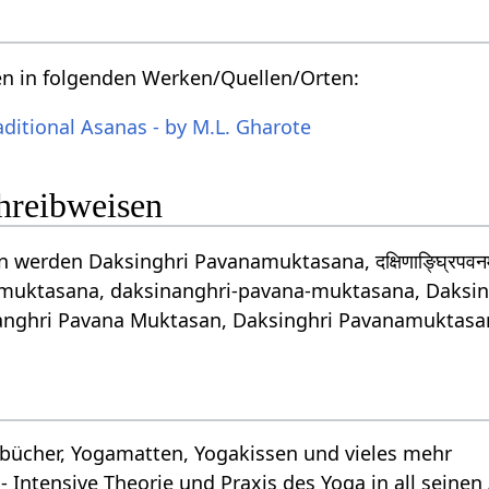
en in folgenden Werken/Quellen/Orten:
aditional Asanas - by M.L. Gharote
chreibweisen
 werden Daksinghri Pavanamuktasana, दक्षिणाङ्घ्रिपवन
muktasana, daksinanghri-pavana-muktasana, Daksin
anghri Pavana Muktasan, Daksinghri Pavanamuktasa
bücher, Yogamatten, Yogakissen und vieles mehr
- Intensive Theorie und Praxis des Yoga in all seine