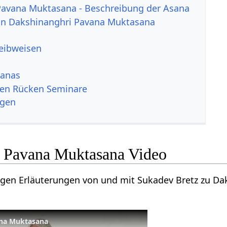
Pavana Muktasana - Beschreibung der Asana
von Dakshinanghri Pavana Muktasana
reibweisen
sanas
den Rücken Seminare
ngen
 Pavana Muktasana Video
nigen Erläuterungen von und mit Sukadev Bretz zu Da
ana Muktasana