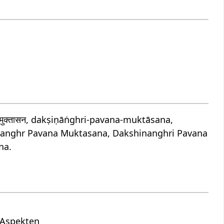
मुक्तासन, dakṣiṇāṅghri-pavana-muktāsana,
anghr Pavana Muktasana, Dakshinanghri Pavana
na.
n Aspekten