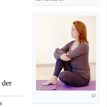
 der
d-