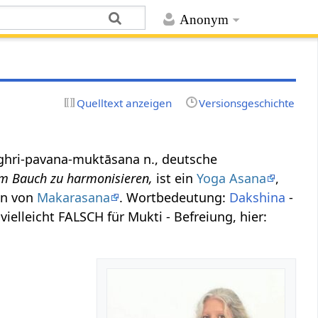
Anonym
Quelltext anzeigen
Versionsgeschichte
iṇāṅghri-pavana-muktāsana n., deutsche
im Bauch zu harmonisieren,
ist ein
Yoga Asana
,
en von
Makarasana
. Wortbedeutung:
Dakshina
-
 vielleicht FALSCH für Mukti - Befreiung, hier: