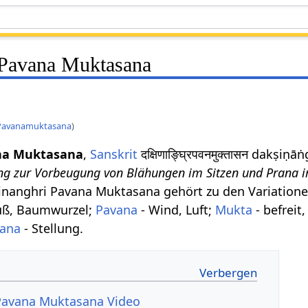
 Pavana Muktasana
 Pavanamuktasana
)
na Muktasana
,
Sanskrit
दक्षिणाङ्घ्रिपवनमुक्तासन dakṣ
ng zur Vorbeugung von Blähungen im Sitzen und Prana 
inanghri Pavana Muktasana gehört zu den Variation
Fuß, Baumwurzel;
Pavana
- Wind, Luft;
Mukta
- befreit,
ana
- Stellung.
Pavana Muktasana Video