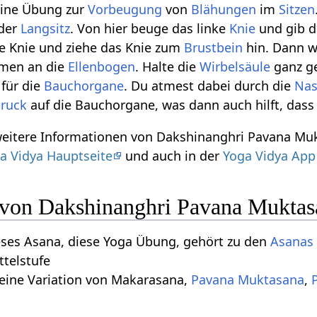
 eine Übung zur
Vorbeugung
von
Blähungen
im
Sitzen
 der
Langsitz
. Von hier beuge das linke
Knie
und gib d
e Knie und ziehe das Knie zum
Brustbein
hin. Dann w
rmen an die
Ellenbogen
. Halte die
Wirbelsäule
ganz ge
für die
Bauchorgane
. Du atmest dabei durch die
Na
ruck
auf die Bauchorgane, was dann auch hilft, dass
 weitere Informationen von Dakshinanghri Pavana Mu
a Vidya Hauptseite
und auch in der
Yoga Vidya App
n von Dakshinanghri Pavana Muktas
eses Asana, diese Yoga Übung, gehört zu den
Asanas 
ttelstufe
 eine Variation von Makarasana,
Pavana Muktasana
,