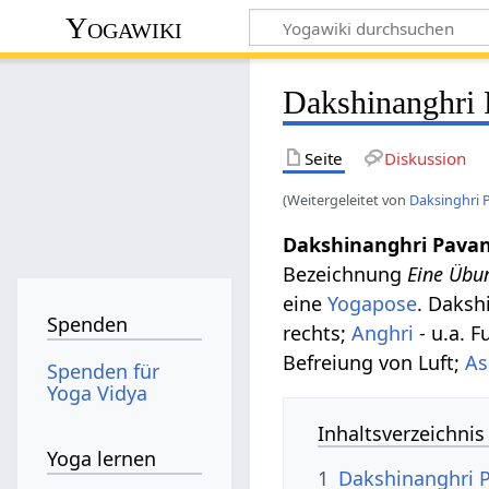
Yogawiki
Dakshinanghri
Seite
Diskussion
(Weitergeleitet von
Daksinghri
Dakshinanghri Pava
Bezeichnung
Eine Übu
eine
Yogapose
. Daksh
Spenden
rechts;
Anghri
- u.a. 
Befreiung von Luft;
As
Spenden für
Yoga Vidya
Inhaltsverzeichnis
Yoga lernen
1
Dakshinanghri 