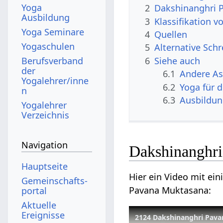
Yoga
2
Dakshinanghri 
Ausbildung
3
Klassifikation 
Yoga Seminare
4
Quellen
Yogaschulen
5
Alternative Sch
6
Siehe auch
Berufsverband
der
6.1
Andere A
Yogalehrer/inne
6.2
Yoga für 
n
6.3
Ausbildu
Yogalehrer
Verzeichnis
Navigation
Dakshinanghri
Hauptseite
Hier ein Video mit ei
Gemeinschafts­
Pavana Muktasana:
portal
Aktuelle
Ereignisse
2124 Dakshinanghri Pav