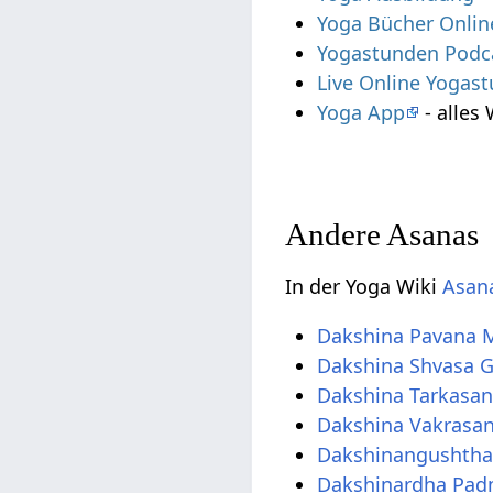
Yoga Bücher Onlin
Yogastunden Podc
Live Online Yogas
Yoga App
- alles
Andere Asanas
In der Yoga Wiki
Asana
Dakshina Pavana 
Dakshina Shvasa 
Dakshina Tarkasa
Dakshina Vakrasa
Dakshinangushth
Dakshinardha Pa