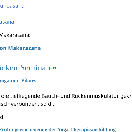
rundasana
asana
n Makarasana:
 von Makarasana
ücken Seminare
Yoga und Pilates
d die tiefliegende Bauch- und Rückenmuskulatur gekr
isch verbunden, so d…
nd
6 Prüfungswochenende der Yoga Therapieausbildung