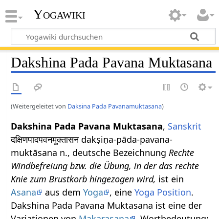
Yogawiki
Dakshina Pada Pavana Muktasana
(Weitergeleitet von
Daksina Pada Pavanamuktasana
)
Dakshina Pada Pavana Muktasana
,
Sanskrit
दक्षिणपादपवनमुक्तासन dakṣiṇa-pāda-pavana-
muktāsana n., deutsche Bezeichnung
Rechte
Windbefreiung bzw. die Übung, in der das rechte
Knie zum Brustkorb hingezogen wird,
ist ein
Asana
aus dem
Yoga
, eine
Yoga Position
.
Dakshina Pada Pavana Muktasana ist eine der
Variationen von
Makarasana
. Wortbedeutung: