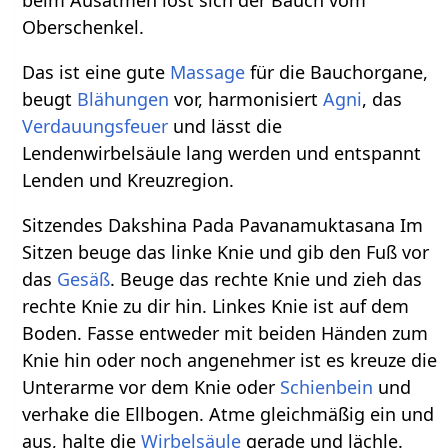
beim Ausatmen löst sich der Bauch vom
Oberschenkel.
Das ist eine gute
Massage
für die Bauchorgane,
beugt
Blähungen
vor, harmonisiert
Agni
, das
Verdauungsfeuer
und lässt die
Lendenwirbelsäule lang werden und entspannt
Lenden und Kreuzregion.
Sitzendes Dakshina Pada Pavanamuktasana Im
Sitzen beuge das linke Knie und gib den Fuß vor
das
Gesäß
. Beuge das rechte Knie und zieh das
rechte Knie zu dir hin. Linkes Knie ist auf dem
Boden. Fasse entweder mit beiden Händen zum
Knie hin oder noch angenehmer ist es kreuze die
Unterarme vor dem Knie oder
Schienbein
und
verhake die Ellbogen. Atme gleichmäßig ein und
aus, halte die
Wirbelsäule
gerade und lächle.